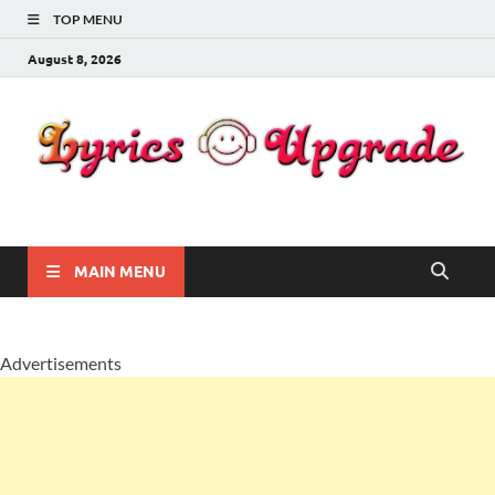
TOP MENU
August 8, 2026
Lyricsupgrade
songs Lyrics
MAIN MENU
Advertisements