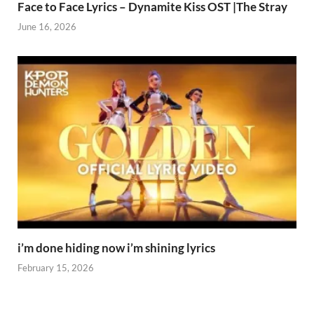
Face to Face Lyrics – Dynamite Kiss OST |The Stray
June 16, 2026
i’m done hiding now i’m shining lyrics
February 15, 2026