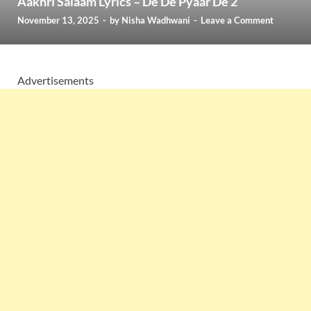
Aakhri Salaam Lyrics – De De Pyaar De 2
November 13, 2025
-
by
Nisha Wadhwani
-
Leave a Comment
Advertisements