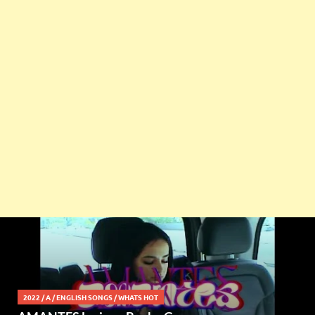
2022
/
A
/
ENGLISH SONGS
/
WHATS HOT