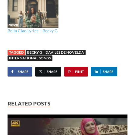
Bella Ciao Lyrics – Becky G
TAGGED
BECKY G
DAVILES DE NOVELDA
INTERNATIONAL SONGS
SHARE
SHARE
PIN IT
SHARE
RELATED POSTS