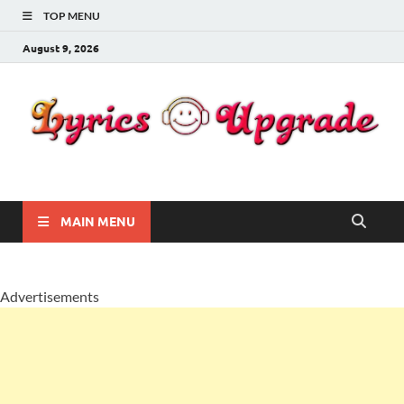
TOP MENU
August 9, 2026
Lyricsupgrade
songs Lyrics
MAIN MENU
Advertisements