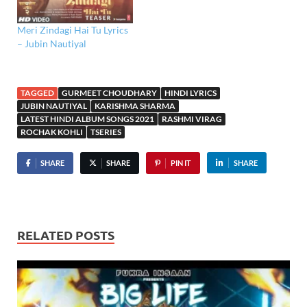
Meri Zindagi Hai Tu Lyrics
– Jubin Nautiyal
TAGGED
GURMEET CHOUDHARY
HINDI LYRICS
JUBIN NAUTIYAL
KARISHMA SHARMA
LATEST HINDI ALBUM SONGS 2021
RASHMI VIRAG
ROCHAK KOHLI
TSERIES
SHARE
SHARE
PIN IT
SHARE
RELATED POSTS