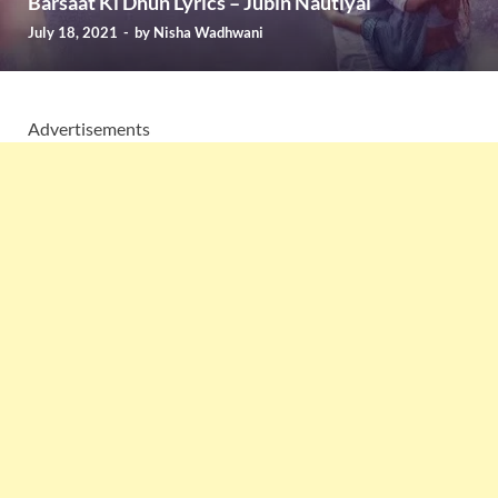
Barsaat Ki Dhun Lyrics – Jubin Nautiyal
July 18, 2021
-
by
Nisha Wadhwani
Advertisements