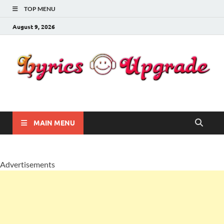
TOP MENU
August 9, 2026
Lyricsupgrade
songs Lyrics
MAIN MENU
Advertisements