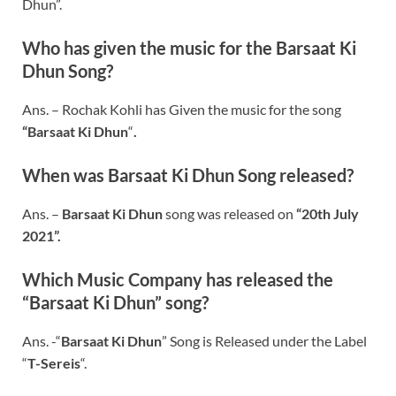
Dhun”.
Who has given the music for the
Barsaat Ki
Dhun
Song?
Ans. –
Rochak Kohli has Given the music for the song
“
Barsaat Ki Dhun
“
.
When was
Barsaat Ki Dhun
Song released?
Ans. –
Barsaat Ki Dhun
song was released on
“20th July
2021”.
Which Music Company has released the
“
Barsaat Ki Dhun
” song?
Ans. -“
Barsaat Ki Dhun
” Song is Released under the Label
“
T-Sereis
“.