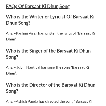
FAQs Of Barsaat Ki Dhun
Song
Who is the Writer or Lyricist Of
Barsaat Ki
Dhun
Song?
Ans. –Rashmi Virag
h
as written the lyrics of
“
Barsaat Ki
Dhun
“
.
Who is the Singer of the Barsaat Ki Dhun
Song?
Ans. – Jubin Nautiyal has sung the song
“
Barsaat Ki
Dhun
“
.
Who is the Director of the
Barsaat Ki Dhun
Song?
Ans. –Ashish Panda has directed the song “Barsaat Ki