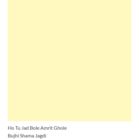
Ho Tu Jad Bole Amrit Ghole
Bujhi Shama Jagdi