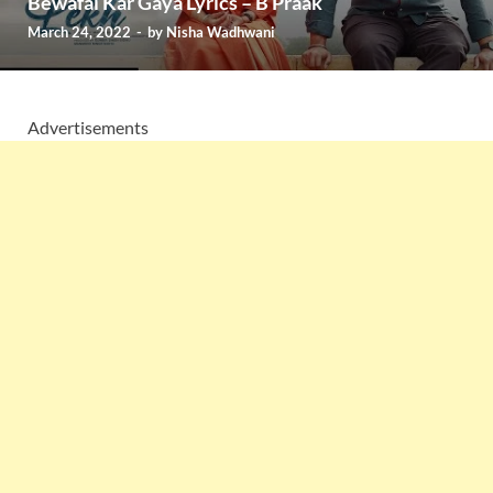
Bewafai Kar Gaya Lyrics – B Praak
March 24, 2022
-
by
Nisha Wadhwani
Advertisements