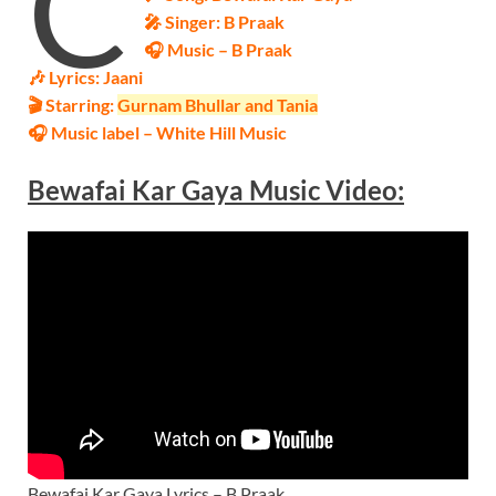
C
🎤 Singer: B Praak
🎧 Music –
B Praak
🎶 Lyrics:
Jaani
🎬 Starring:
Gurnam Bhullar and Tania
🎧 Music label – White Hill Music
Bewafai Kar Gaya Music Video:
Bewafai Kar Gaya Lyrics – B Praak