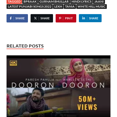
TAGGED
BPRAAK
GURNAM BHULLAR
HINDI LYRICS
JAANI
LATEST PUNJABI SONGS 2022
LEKH
TANIA
WHITE HILL MUSIC
SHARE
SHARE
PIN IT
SHARE
RELATED POSTS