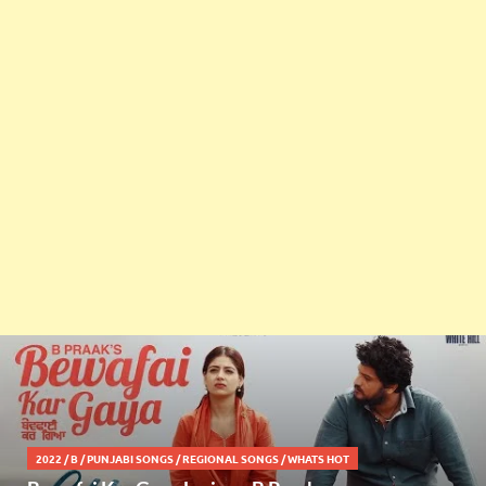
2022
/
B
/
PUNJABI SONGS
/
REGIONAL SONGS
/
WHATS HOT