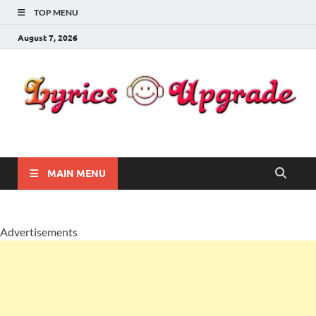
TOP MENU
August 7, 2026
Lyricsupgrade
songs Lyrics
MAIN MENU
Advertisements