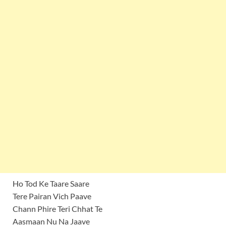
Ho Tod Ke Taare Saare
Tere Pairan Vich Paave
Chann Phire Teri Chhat Te
Aasmaan Nu Na Jaave