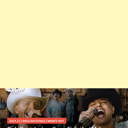
2021
/
C
/
ENGLISH SONGS
/
WHATS HOT