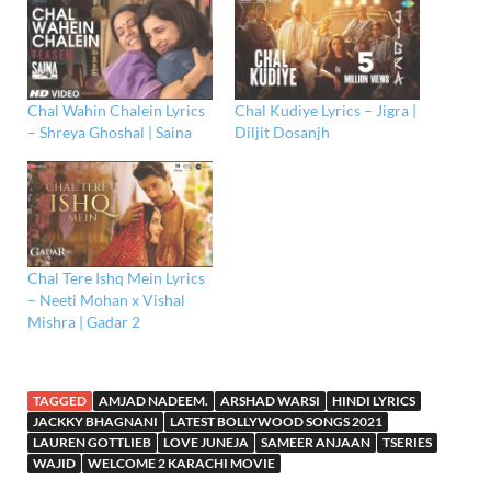
Chal Wahin Chalein Lyrics
Chal Kudiye Lyrics – Jigra |
– Shreya Ghoshal | Saina
Diljit Dosanjh
Chal Tere Ishq Mein Lyrics
– Neeti Mohan x Vishal
Mishra | Gadar 2
TAGGED
AMJAD NADEEM.
ARSHAD WARSI
HINDI LYRICS
JACKKY BHAGNANI
LATEST BOLLYWOOD SONGS 2021
LAUREN GOTTLIEB
LOVE JUNEJA
SAMEER ANJAAN
TSERIES
WAJID
WELCOME 2 KARACHI MOVIE