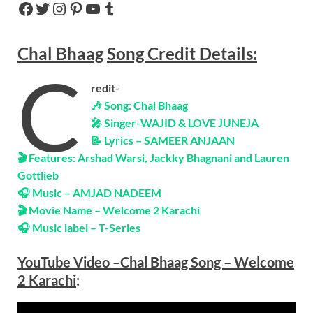
Chal Bhaag
Song
Credit Details:
C
redit-
🎶 Song: Chal Bhaag
🎤 Singer-
WAJID & LOVE JUNEJA
📝 Lyrics – SAMEER ANJAAN
🎬 Features:
Arshad Warsi, Jackky Bhagnani and Lauren
Gottlieb
🎧 Music – AMJAD NADEEM
🎬 Movie Name – Welcome 2 Karachi
🎧 Music label –
T-Series
YouTube Video –Chal Bhaag Song – Welcome
2 Karachi
: