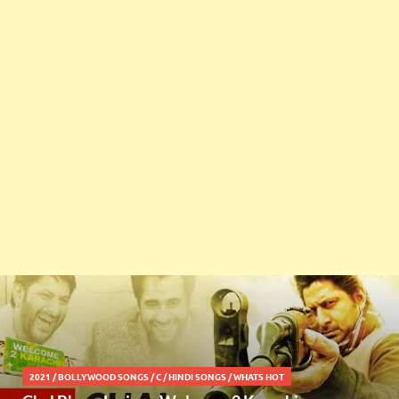
2021
/
BOLLYWOOD SONGS
/
C
/
HINDI SONGS
/
WHATS HOT