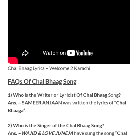
Chal Bhaag Lyrics – Welcome 2 Karachi
FAQs Of
Chal Bhaag
Song
1) Who is the Writer or Lyricist Of
Chal Bhaag
Song
?
Ans. –
SAMEER ANJAAN
w
as written the lyrics of “
Chal
Bhaaga
“.
2) Who is the Singer of the
Chal Bhaag
Song
?
Ans. –
WAJID & LOVE JUNEJA
have sung the song “
Chal