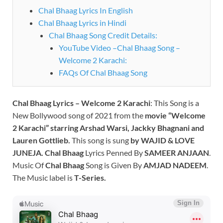
Chal Bhaag Lyrics In English
Chal Bhaag Lyrics in Hindi
Chal Bhaag Song Credit Details:
YouTube Video –Chal Bhaag Song –
Welcome 2 Karachi:
FAQs Of Chal Bhaag Song
Chal Bhaag Lyrics – Welcome 2 Karachi
: This Song is a
New Bollywood song of 2021 from the
movie “Welcome
2 Karachi” starring Arshad Warsi, Jackky Bhagnani and
Lauren Gottlieb.
This song is sung
by
WAJID & LOVE
JUNEJA
.
Chal Bhaag
Lyrics Penned By
SAMEER ANJAAN
.
Music Of
Chal Bhaag
Song is Given By
AMJAD NADEEM
.
The Music label is
T-Series
.