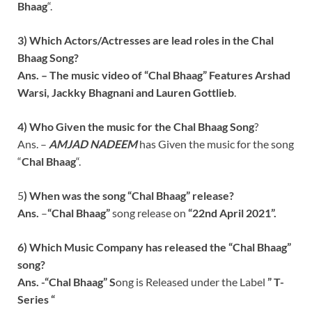
Bhaag
“.
3) Which Actors/Actresses are lead roles in the Chal
Bhaag Song?
Ans. – The music video of “Chal Bhaag” Features
Arshad
Warsi, Jackky Bhagnani and Lauren Gottlieb
.
4) Who Given the music for the
Chal Bhaag
Song
?
Ans. –
AMJAD NADEEM
has Given the music for the song
“
Chal Bhaag
“.
5
) When was the song “
Chal Bhaag
” release?
Ans.
–
“
Chal Bhaag
”
song release on
“22nd April 2021”.
6) Which Music Company has released the “
Chal Bhaag
”
song?
Ans. -“
Chal Bhaag
” S
ong is Released under the Label
”
T-
Series
“