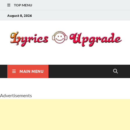
TOP MENU
August 8, 2026
Lyricsupgrade
songs Lyrics
MAIN MENU
Advertisements