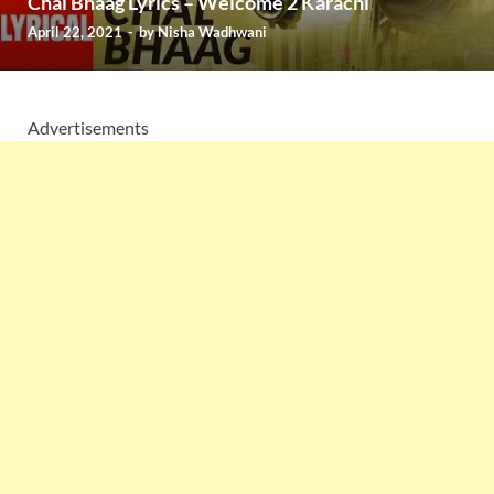
Chal Bhaag Lyrics – Welcome 2 Karachi
April 22, 2021
-
by
Nisha Wadhwani
Advertisements