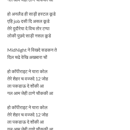
हो अनलैड ही साड़ी हस्टल कूडे
एहि job दसी दि असल कूडे
तेरे दुदौरेया दे विच तोर टप्पा
लोकी पुछदे साड़ी नसल कूडे
MidNight ने विखदे सडकन ते
दिल चढे वेखि अखबारा चों
हो कॉपीराइट ने यारा कोल
तेरे शेहर च वज्जदे 12 जोह
ला पकडाऊ दे शोंकी आ
गल आम जेही ठाणे चौककी आ
हो कॉपीराइट ने यारा कोल
तेरे शेहर च वज्जदे 12 जोह
ला पकडाऊ दे शोंकी आ
गल आम जेही ठाणे चौककी आ