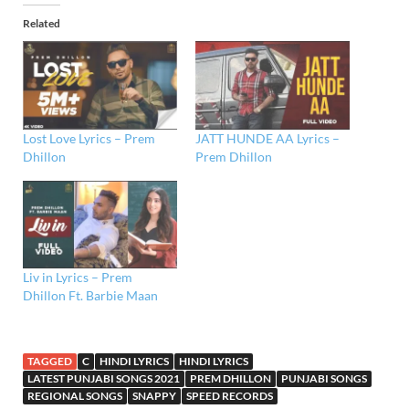
Related
Lost Love Lyrics – Prem
JATT HUNDE AA Lyrics –
Dhillon
Prem Dhillon
Liv in Lyrics – Prem
Dhillon Ft. Barbie Maan
TAGGED
C
HINDI LYRICS
HINDI LYRICS
LATEST PUNJABI SONGS 2021
PREM DHILLON
PUNJABI SONGS
REGIONAL SONGS
SNAPPY
SPEED RECORDS