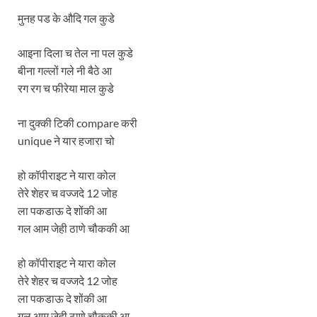
मुनह पड के औदि गल कुडे
आइना दिला च तेल ना पल कुडे
बीना गल्लों गले नी बैठे आ
रग रग च फीरेया माल कुडे
ना दुक्की टिकी compare करी
unique ने यार हजारा चो
हो कॉपीराइट ने यारा कोल
तेरे शेहर च वज्जदे 12 जोह
ला पकडाऊ दे शोंकी आ
गल आम जेही ठाणे चौककी आ
हो कॉपीराइट ने यारा कोल
तेरे शेहर च वज्जदे 12 जोह
ला पकडाऊ दे शोंकी आ
गल आम जेही ठाणे चौककी आ