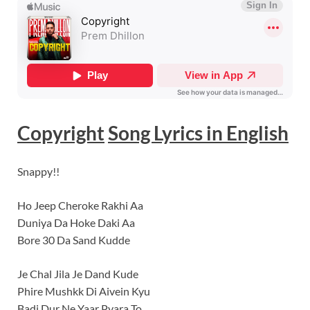
Copyright
Song Lyrics
in
English
Snappy!!
Ho Jeep Cheroke Rakhi Aa
Duniya Da Hoke Daki Aa
Bore 30 Da Sand Kudde
Je Chal Jila Je Dand Kude
Phire Mushkk Di Aivein Kyu
Badi Dur Ne Yaar Pyara To