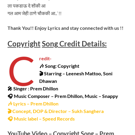
ला पकडाऊ दे शोंकी आ
गल आम जेही ठाणे चौककी आ..`!!
Thank You!! Enjoy Lyrics and stay connected with us !!
Copyright
Song
Credit Details:
C
redit-
🎶 Song: Copyright
🎬 Starring –
Leenesh Mattoo, Soni
Dhawan
🎤 Singer :
Prem Dhillon
🎧 Music Composer –
Prem Dhillon
, Music – Snappy
🎶 Lyrics – Prem Dhillon
🎬 Concept, DOP & Director – Sukh Sanghera
🎧 Music label – Speed Records
YouTube Video –
Copyright Song – Prem