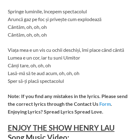
Springe luminile, începem spectacolul
Aruncă gaz pe foc și privește cum explodează
Cântăm, oh, oh, oh
Cântăm, oh, oh, oh
Viața mea e un vis cu ochii deschiși, îmi place când cântă
Lumea e un cor, iar tu suni Uimitor
Cânți tare, oh, oh, oh
Lasă-mă să te aud acum, oh, oh, oh
Sper să-ți placă spectacolul
Note: If you find any mistakes in the lyrics. Please send
the correct lyrics through the Contact Us
Form
.
Enjoying Lyrics? Spread Lyrics Spread Love.
ENJOY THE SHOW HENRY LAU
Song Music
Video
: