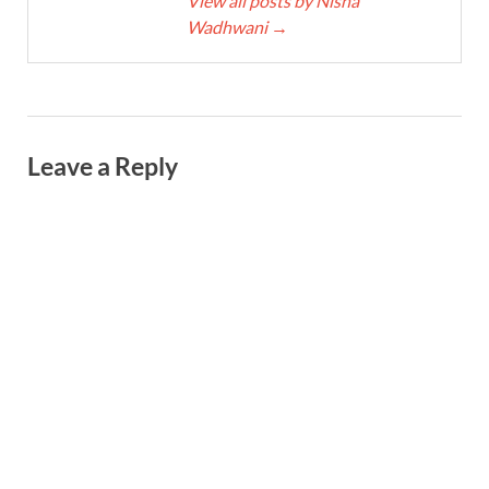
View all posts by Nisha
Wadhwani
→
Leave a Reply