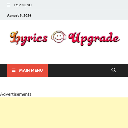
TOP MENU
August 8, 2026
Lyricsupgrade
songs Lyrics
MAIN MENU
Advertisements