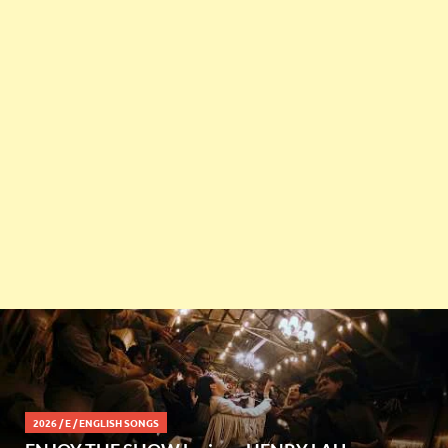
2026
/
E
/
ENGLISH SONGS