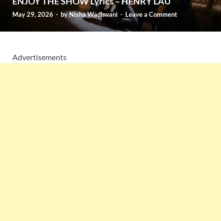
ENJOY THE SHOW Lyrics – HENRY LAU
May 29, 2026
-
by
Nisha Wadhwani
-
Leave a Comment
Advertisements