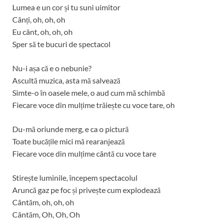
Lumea e un cor și tu suni uimitor
Cânți, oh, oh, oh
Eu cânt, oh, oh, oh
Sper să te bucuri de spectacol
Nu-i așa că e o nebunie?
Ascultă muzica, asta mă salvează
Simte-o în oasele mele, o aud cum mă schimbă
Fiecare voce din mulțime trăiește cu voce tare, oh
Du-mă oriunde merg, e ca o pictură
Toate bucățile mici mă rearanjează
Fiecare voce din mulțime cântă cu voce tare
Stirește luminile, începem spectacolul
Aruncă gaz pe foc și privește cum explodează
Cântăm, oh, oh, oh
Cântăm, Oh, Oh, Oh