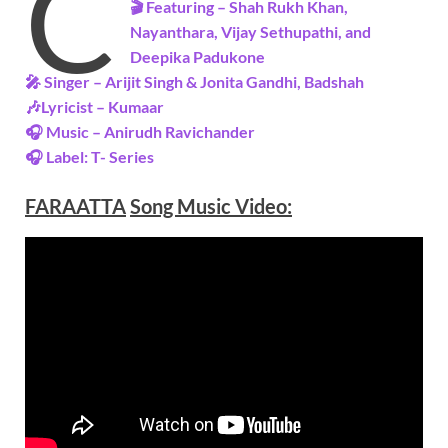
C
🎬 Featuring – Shah Rukh Khan,
Nayanthara, Vijay Sethupathi, and
Deepika Padukone
🎤 Singer – Arijit Singh & Jonita Gandhi, Badshah
🎶Lyricist –
Kumaar
🎧 Music –
Anirudh Ravichander
🎧 Label: T- Series
FARAATTA
Song Music
Video
: