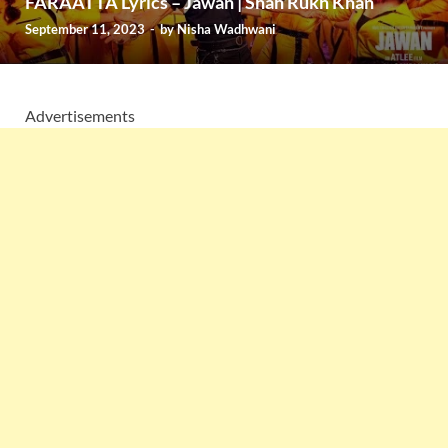
FARAATTA Lyrics – Jawan | Shah Rukh Khan
September 11, 2023
-
by
Nisha Wadhwani
Advertisements