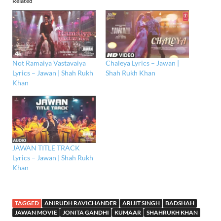
Related
Not Ramaiya Vastavaiya
Chaleya Lyrics – Jawan |
Lyrics – Jawan | Shah Rukh
Shah Rukh Khan
Khan
JAWAN TITLE TRACK
Lyrics – Jawan | Shah Rukh
Khan
TAGGED
ANIRUDH RAVICHANDER
ARIJIT SINGH
BADSHAH
JAWAN MOVIE
JONITA GANDHI
KUMAAR
SHAHRUKH KHAN