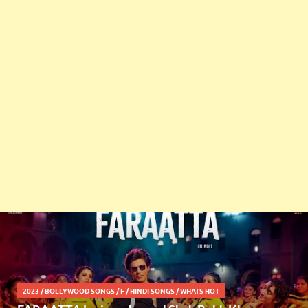
2023
/
BOLLYWOOD SONGS
/
F
/
HINDI SONGS
/
WHATS HOT