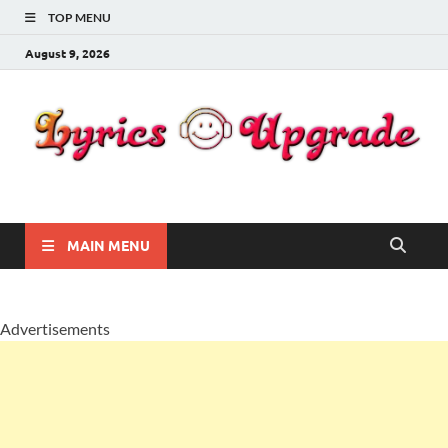
TOP MENU
August 9, 2026
Lyricsupgrade
songs Lyrics
MAIN MENU
Advertisements