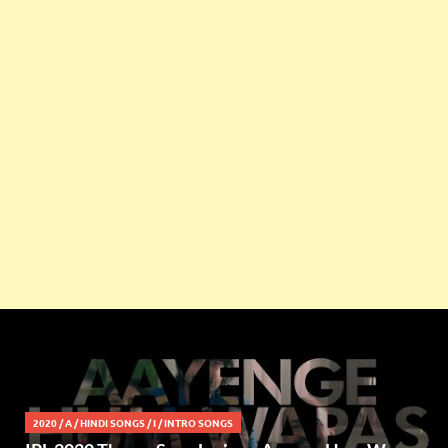
2020
/
A
/
HINDI SONGS
/
I
/
INTRO SONGS