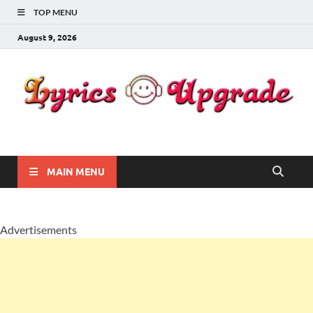
TOP MENU
August 9, 2026
Lyricsupgrade
songs Lyrics
MAIN MENU
Advertisements