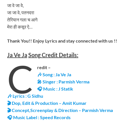
जा वे जा वे,
जा जा वे, पतनदरा
तेरियान गला च आगे
मेरा ही कसूर ऐ…
Thank You!! Enjoy Lyrics and stay connected with us !!
Ja Ve Ja
Song
Credit Details:
C
redit –
🎶 Song : Ja Ve Ja
🎤 Singer : Parmish Verma
🎧 Music : J Statik
🎶 Lyrics : G Sidhu
🎬 Dop, Edit & Production – Amit Kumar
🎬 Concept,Screenplay & Direction – Parmish Verma
🎧 Music Label : Speed Records