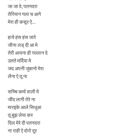
जा जा वे, पतनदरा
तेरियान गला च आगे
मेरा ही कसूर ऐ…
हाये हंस हंस जारे
जीना लड् दी आ मे
तेरी आयना ही गल्लान दे
उतते मर्दिया मे
जद अपनी जुबानो मेरा
लैना ऐ तू ना
सच्चि कर्मा वाली मे
जींद लागी तेरे ना
मारइके आले सिधुआ
तू बुझ लेया कर
दिल मेरे दी पतनदरा
ना राही ऐ दोरो दूर