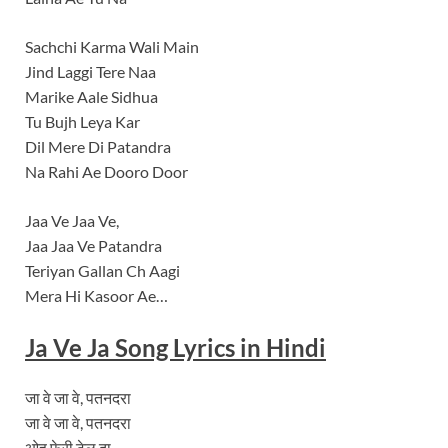
Sachchi Karma Wali Main
Jind Laggi Tere Naa
Marike Aale Sidhua
Tu Bujh Leya Kar
Dil Mere Di Patandra
Na Rahi Ae Dooro Door
Jaa Ve Jaa Ve,
Jaa Jaa Ve Patandra
Teriyan Gallan Ch Aagi
Mera Hi Kasoor Ae…
Ja Ve Ja
Song Lyrics
in Hindi
जा वे जा वे, पतनदरा
जा वे जा वे, पतनदरा
ओह फेरी टेल दा