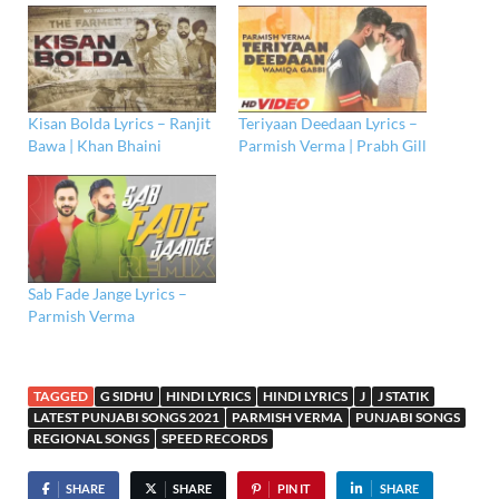
Kisan Bolda Lyrics – Ranjit
Teriyaan Deedaan Lyrics –
Bawa | Khan Bhaini
Parmish Verma | Prabh Gill
Sab Fade Jange Lyrics –
Parmish Verma
TAGGED
G SIDHU
HINDI LYRICS
HINDI LYRICS
J
J STATIK
LATEST PUNJABI SONGS 2021
PARMISH VERMA
PUNJABI SONGS
REGIONAL SONGS
SPEED RECORDS
SHARE
SHARE
PIN IT
SHARE