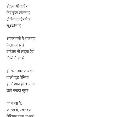
हो एक पौना ऐ ता
फेर दूजा लउना ऐ
लेरिया दा ढेर फेर
तू वधौना ऐ
अक्क गयी मे थक गइ
मे ला-लके ते
वे ठेका नी लइया ऐथे
किसे के दा मे
हो तेरी उमर जावका
वाली टुट पेनिया
हा जे आप ही ने आना
उतो रखदा गुरुर
जा वे जा वे,
जा जा वे, पतनदरा
तेरियान गला च आगे