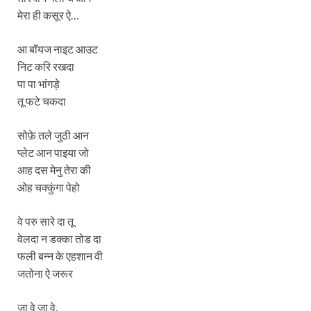
मेरा ही कसूर ऐ…
आ बॉयज नाइट आउट
निट करि रखदा
पा पा भांगड़े
तू फटे चकदा
सोफ़े तले जुठी आन
प्लेट आन पाइया जो
आह दस मेनु तेरा की
ओह चक्कुंगा पेहो
वे परु सारे दा तू
वेलदा न डक्का तोड दा
फली बन्न के एहशान वी
जतोना ऐ जरूर
जा वे जा वे,