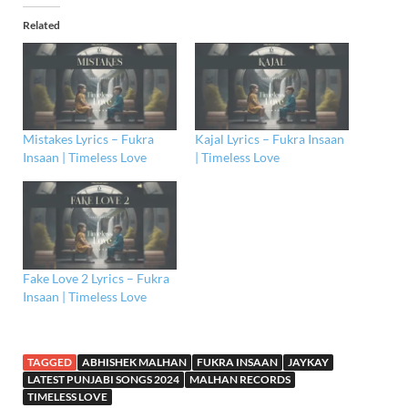
Related
Mistakes Lyrics – Fukra
Kajal Lyrics – Fukra Insaan
Insaan | Timeless Love
| Timeless Love
Fake Love 2 Lyrics – Fukra
Insaan | Timeless Love
TAGGED
ABHISHEK MALHAN
FUKRA INSAAN
JAYKAY
LATEST PUNJABI SONGS 2024
MALHAN RECORDS
TIMELESS LOVE