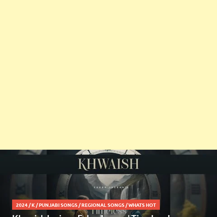
2024
/
K
/
PUNJABI SONGS
/
REGIONAL SONGS
/
WHATS HOT