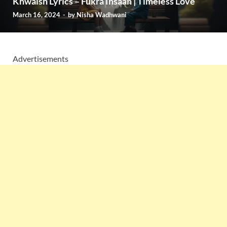
Khwaish Lyrics – Fukra Insaan | Timeless Love
March 16, 2024
-
by
Nisha Wadhwani
Advertisements