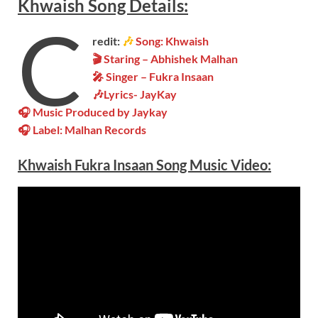
Khwaish
Song
Details:
C
redit:
🎶
Song: Khwaish
🎬 Staring – Abhishek Malhan
🎤 Singer – Fukra Insaan
🎶Lyrics-
JayKay
🎧 Music Produced by
Jaykay
🎧 Label: Malhan Records
Khwaish Fukra Insaan Song Music
Video
: