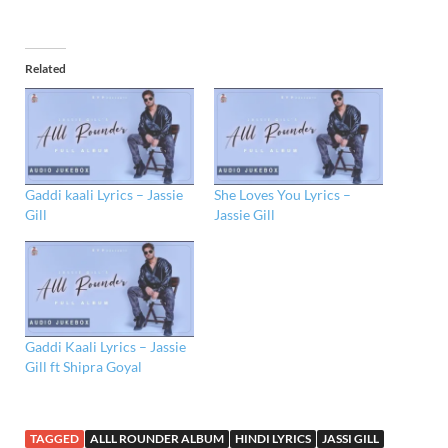
Related
Gaddi kaali Lyrics – Jassie
She Loves You Lyrics –
Gill
Jassie Gill
Gaddi Kaali Lyrics – Jassie
Gill ft Shipra Goyal
TAGGED
ALLL ROUNDER ALBUM
HINDI LYRICS
JASSI GILL