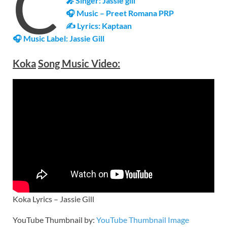
C
🎤 Singer: Jassie gill
🎧 Music – Preet Romana PRP
✍ Lyrics: Kaptaan
🎧 Music Label:
Jassie Gill
Koka
Song Music Video:
Koka Lyrics – Jassie Gill
YouTube Thumbnail by:
YouTube Thumbnail Image