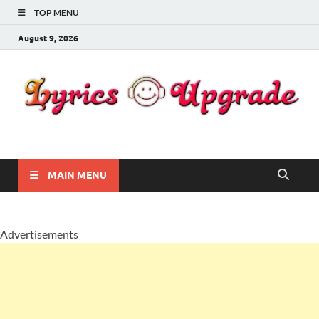
TOP MENU
August 9, 2026
Lyricsupgrade
songs Lyrics
MAIN MENU
Advertisements