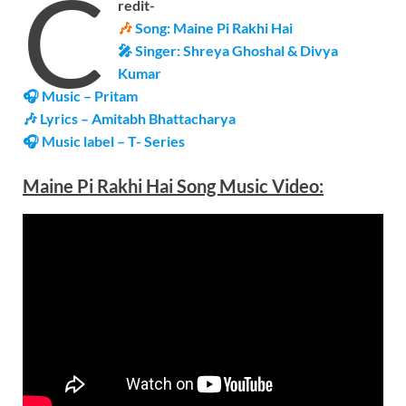
C
redit-
🎶
Song: Maine Pi Rakhi Hai
🎤 Singer: Shreya Ghoshal & Divya
Kumar
🎧 Music – Pritam
🎶 Lyrics – Amitabh Bhattacharya
🎧 Music label – T- Series
Maine Pi Rakhi Hai Song Music Video: