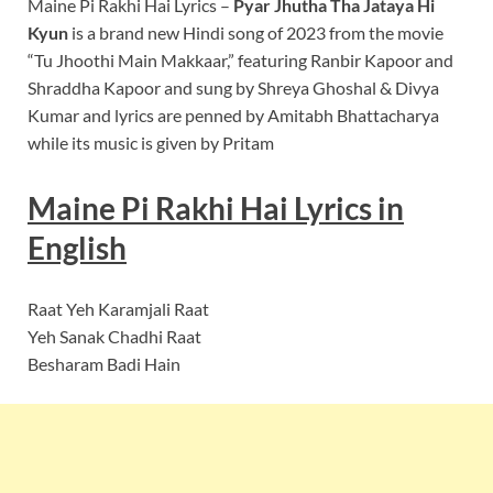
Maine Pi Rakhi Hai Lyrics –
Pyar Jhutha Tha Jataya Hi
Kyun
is a brand new Hindi song of 2023 from the movie
“Tu Jhoothi Main Makkaar,” featuring Ranbir Kapoor and
Shraddha Kapoor and sung by Shreya Ghoshal & Divya
Kumar and lyrics are penned by Amitabh Bhattacharya
while its music is given by Pritam
Maine Pi Rakhi Hai Lyrics
in
English
Raat Yeh Karamjali Raat
Yeh Sanak Chadhi Raat
Besharam Badi Hain