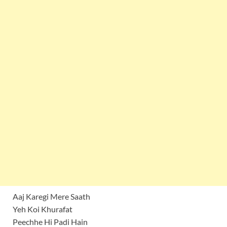
Aaj Karegi Mere Saath
Yeh Koi Khurafat
Peechhe Hi Padi Hain