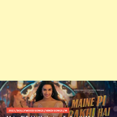
2023
/
BOLLYWOOD SONGS
/
HINDI SONGS
/
M