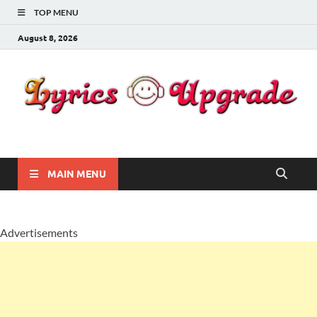
TOP MENU
August 8, 2026
Lyricsupgrade
songs Lyrics
MAIN MENU
Advertisements