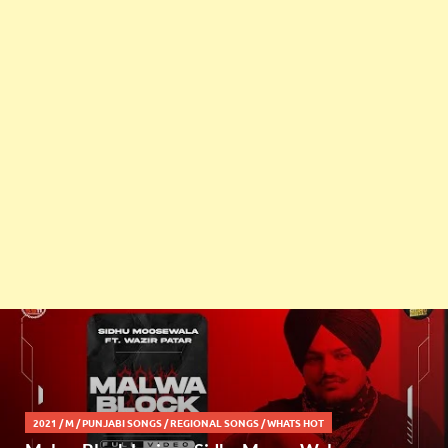
2021
/
M
/
PUNJABI SONGS
/
REGIONAL SONGS
/
WHATS HOT