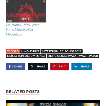
Ultimatum Intro Lyrics –
Sidhu Moose Wala |
Moosetape
TAGGED
HINDI LYRICS
LATEST PUNJABI SONGS 2021
MOOSETAPE ALBUM SONGS
SIDHU MOOSE WALA
WAZIR PATAR
SHARE
SHARE
PIN IT
SHARE
RELATED POSTS