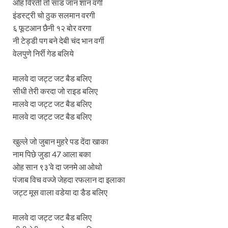
ओह विरती तों सांड जान शान वर्गी
इंडस्ट्री चो ठुक सलमान वरगी
६ फूटआन छैनी १२ बोर वरगा
नी टेड्डी पग बने देबी चंद भान वर्गी
वेलपुणे निर्री गेड बलिये
मालवे दा जट्ट जट बैड बलिए
सीधी तेरी करदा जो राइड बलिए
मालवे दा जट्ट जट बैड बलिए
मालवे दा जट्ट जट बैड बलिए
खुल्ले जो जुबान मुहरे पड देंदा खाका
नाम पिछे जुडा 47 आला बका
ओह सान ९३’वे दा जनमे आ ओथो
पंजाब विच वज्जे जेहदा रफलान दा इलाका
जट्ट मूस वाला वडेया दा डैड बलिए
मालवे दा जट्ट जट बैड बलिए