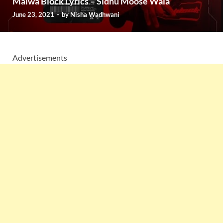
Malwa Block Lyrics – Sidhu Moose Wala
June 23, 2021
-
by
Nisha Wadhwani
Advertisements