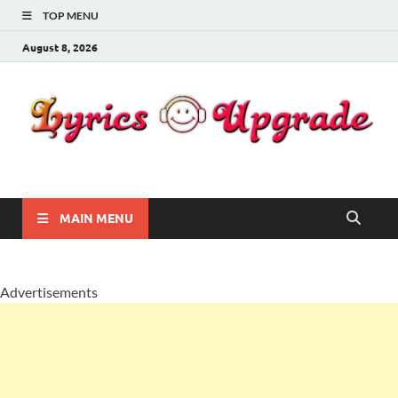
TOP MENU
August 8, 2026
Lyricsupgrade
songs Lyrics
MAIN MENU
Advertisements