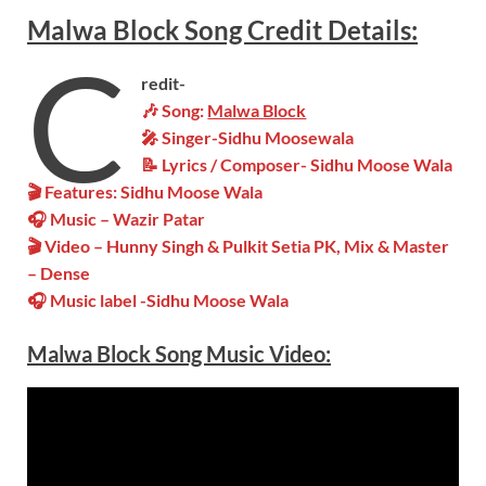
Malwa Block
Song
Credit Details:
C
redit-
🎶 Song:
Malwa Block
🎤 Singer-Sidhu Moosewala
📝 Lyrics / Composer- Sidhu Moose Wala
🎬 Features: Sidhu Moose Wala
🎧 Music – Wazir Patar
🎬 Video – Hunny Singh & Pulkit Setia PK, Mix & Master
– Dense
🎧 Music label -Sidhu Moose Wala
Malwa Block
Song Music Video: