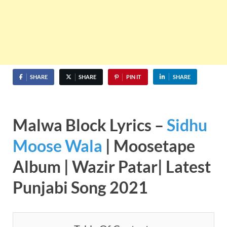
SHARE
SHARE
PIN IT
SHARE
Malwa Block Lyrics –
Sidhu
Moose Wala
| Moosetape
Album | Wazir Patar| Latest
Punjabi Song 2021