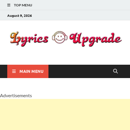
TOP MENU
August 9, 2026
Lyricsupgrade
songs Lyrics
MAIN MENU
Advertisements