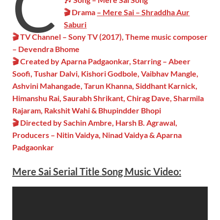
C
🎬 Drama
– Mere Sai – Shraddha Aur
Saburi
🎬 TV Channel – Sony TV (2017), Theme music composer
– Devendra Bhome
🎬 Created by Aparna Padgaonkar, Starring – Abeer
Soofi, Tushar Dalvi, Kishori Godbole, Vaibhav Mangle,
Ashvini Mahangade, Tarun Khanna, Siddhant Karnick,
Himanshu Rai, Saurabh Shrikant, Chirag Dave, Sharmila
Rajaram, Rakshit Wahi & Bhupindder Bhopi
🎬 Directed by Sachin Ambre, Harsh B. Agrawal,
Producers – Nitin Vaidya, Ninad Vaidya & Aparna
Padgaonkar
Mere Sai
Serial
Title Song
Music Video: