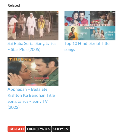
Related
Sai Baba Serial Song Lyrics
Top 10 Hindi Serial Title
– Star Plus (2005)
songs
Appnapan – Badalate
Rishton Ka Bandhan Title
Song Lyrics – Sony TV
(2022)
TAGGED
HINDI LYRICS
SONY TV