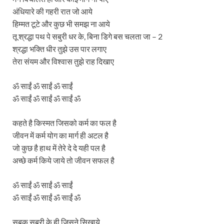
अंधियारे की गहरी रात जो आये
हिम्मत टूटे और कुछ भी समझ ना आये
तू श्रद्धा पथ पे सबुरी धर के, बिना डिगे बस चलता जा – 2
श्रद्धा भक्ति धीर तुझे उस पार लगाए
तेरा संयम और विश्वास तुझे राह दिखाए
ॐ साईं ॐ साईं ॐ साईं
ॐ साईं ॐ साईं ॐ साईं ॐ
कहते है किस्मत जिसको कर्म का फल है
जीवन में कर्म योग का मार्ग ही अटल है
जो कुछ है हाथ में तेरे दे दे यही पल है
अच्छे कर्म किये जाये तो जीवन सफल है
ॐ साईं ॐ साईं ॐ साईं
ॐ साईं ॐ साईं ॐ साईं ॐ
सबक सबुरी के ही जिसने सिखाये,