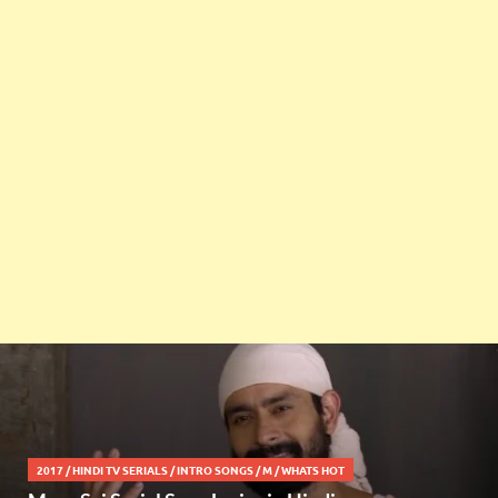
2017
/
HINDI TV SERIALS
/
INTRO SONGS
/
M
/
WHATS HOT