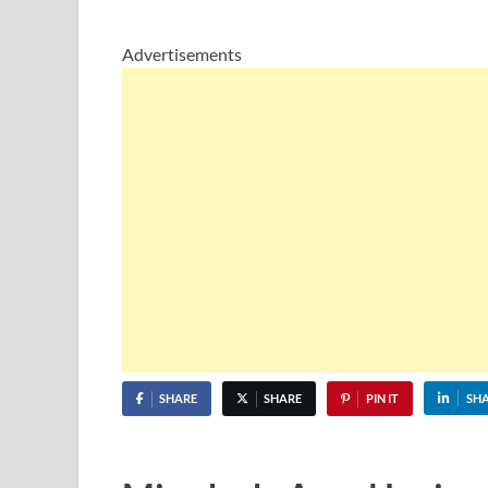
Advertisements
SHARE
SHARE
PIN IT
SH