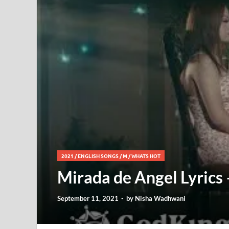
2021
/
ENGLISH SONGS
/
M
/
WHATS HOT
Mirada de Angel Lyrics
September 11, 2021
-
by
Nisha Wadhwani