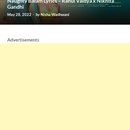
Naughty Balam Lyrics – Rahul Vaidya x Nikhita
Gandhi
May 28, 2022
-
by
Nisha Wadhwani
Advertisements