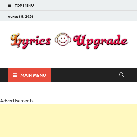
TOP MENU
August 8, 2026
Lyricsupgrade
songs Lyrics
MAIN MENU
Advertisements