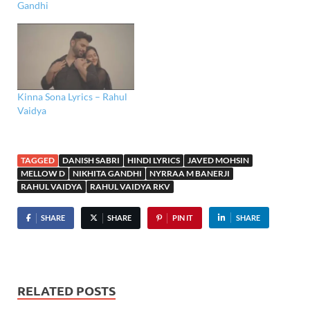
Gandhi
Kinna Sona Lyrics – Rahul
Vaidya
TAGGED
DANISH SABRI
HINDI LYRICS
JAVED MOHSIN
MELLOW D
NIKHITA GANDHI
NYRRAA M BANERJI
RAHUL VAIDYA
RAHUL VAIDYA RKV
SHARE
SHARE
PIN IT
SHARE
RELATED POSTS