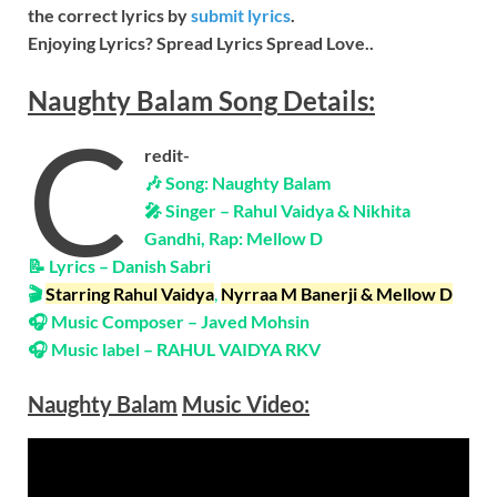
the correct lyrics by
submit lyrics
.
Enjoying Lyrics? Spread Lyrics Spread Love..
Naughty Balam
Song
Details:
C
redit-
🎶 Song: Naughty Balam
🎤 Singer – Rahul Vaidya & Nikhita
Gandhi, Rap: Mellow D
📝 Lyrics – Danish Sabri
🎬
Starring
Rahul Vaidya
,
Nyrraa M Banerji & Mellow D
🎧 Music Composer – Javed Mohsin
🎧 Music label – RAHUL VAIDYA RKV
Naughty Balam
Music Video: