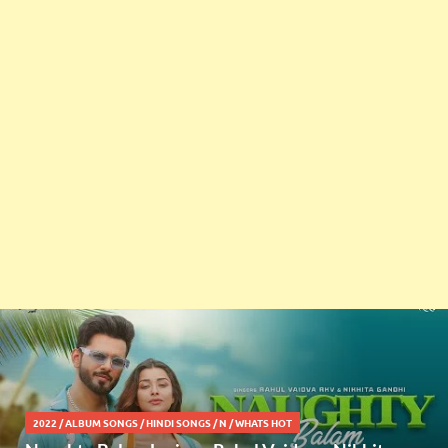
2022
/
ALBUM SONGS
/
HINDI SONGS
/
N
/
WHATS HOT