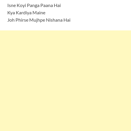
Isne Koyi Panga Paana Hai
Kya Kardiya Maine
Joh Phirse Mujhpe Nishana Hai