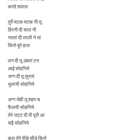
करदे सवाल
तुर्रे मटक मटक नी तू
हिरनी दी चाल नी
गल्लां दी लाली ने तां
कित्ते बुरे हाल
लग दी तू अंबरां टन
आई सोहनिये
जग्ग दी तू सुरतां
भुलायी सोहनिये
अग्ग जेही तू शहर च
फैलयी सोहनिये
तेरे जट्ट दी वी पूरी आ
चढ़ै सोहनिये
कल तेरे पीछे सीधे कित्ते