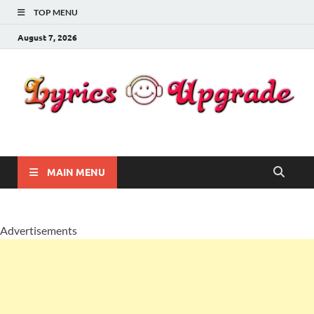
TOP MENU
August 7, 2026
Lyricsupgrade
songs Lyrics
MAIN MENU
Advertisements