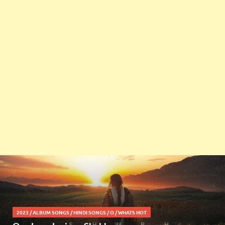
2023
/
ALBUM SONGS
/
HINDI SONGS
/
O
/
WHATS HOT