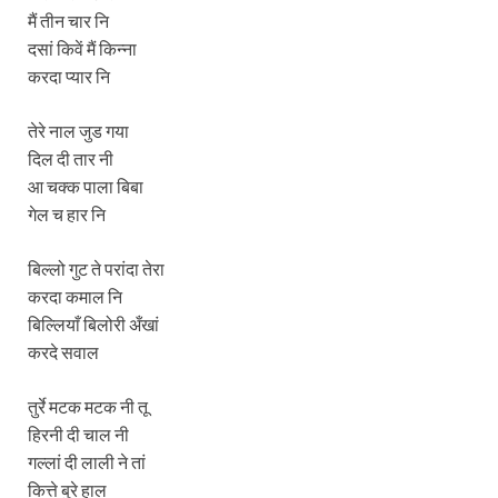
मैं तीन चार नि
दसां किवें मैं किन्ना
करदा प्यार नि
तेरे नाल जुड गया
दिल दी तार नी
आ चक्क पाला बिबा
गेल च हार नि
बिल्लो गुट ते परांदा तेरा
करदा कमाल नि
बिल्लियाँ बिलोरी अँखां
करदे सवाल
तुर्रे मटक मटक नी तू
हिरनी दी चाल नी
गल्लां दी लाली ने तां
कित्ते बुरे हाल