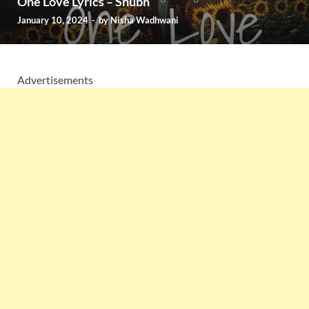
One Love Lyrics – Shubh
January 10, 2024
-
by
Nisha Wadhwani
Advertisements