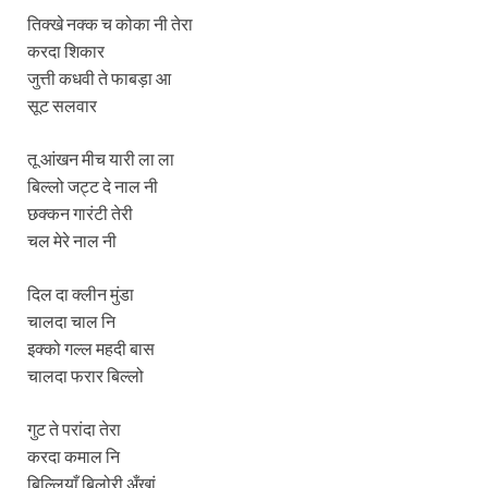
तिक्खे नक्क च कोका नी तेरा
करदा शिकार
जुत्ती कधवी ते फाबड़ा आ
सूट सलवार
तू आंखन मीच यारी ला ला
बिल्लो जट्ट दे नाल नी
छक्कन गारंटी तेरी
चल मेरे नाल नी
दिल दा क्लीन मुंडा
चालदा चाल नि
इक्को गल्ल महदी बास
चालदा फरार बिल्लो
गुट ते परांदा तेरा
करदा कमाल नि
बिल्लियाँ बिलोरी अँखां