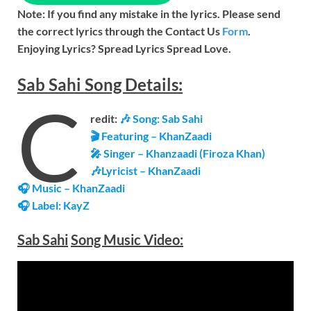
Note: If you find any mistake in the lyrics. Please send
the correct lyrics through the Contact Us
Form
.
Enjoying Lyrics? Spread Lyrics Spread Love.
Sab Sahi
Song
Details:
C
redit:
🎶
Song: Sab Sahi
🎬 Featuring – KhanZaadi
🎤 Singer – Khanzaadi (Firoza Khan)
🎶Lyricist –
KhanZaadi
🎧 Music – KhanZaadi
🎧 Label: KayZ
Sab Sahi
Song Music
Video
: