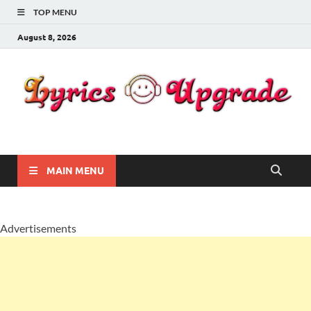
TOP MENU
August 8, 2026
Lyricsupgrade
songs Lyrics
MAIN MENU
Advertisements