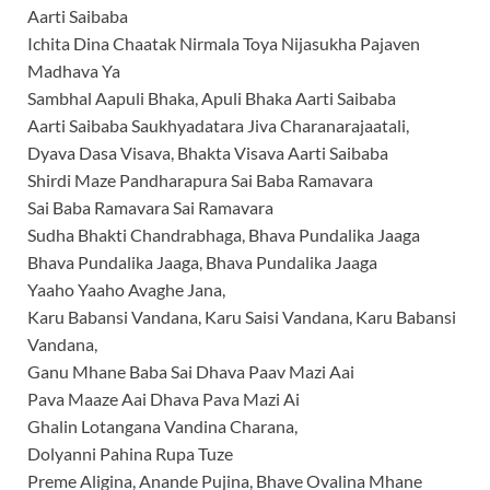
Aarti Saibaba
Ichita Dina Chaatak Nirmala Toya Nijasukha Pajaven
Madhava Ya
Sambhal Aapuli Bhaka, Apuli Bhaka Aarti Saibaba
Aarti Saibaba Saukhyadatara Jiva Charanarajaatali,
Dyava Dasa Visava, Bhakta Visava Aarti Saibaba
Shirdi Maze Pandharapura Sai Baba Ramavara
Sai Baba Ramavara Sai Ramavara
Sudha Bhakti Chandrabhaga, Bhava Pundalika Jaaga
Bhava Pundalika Jaaga, Bhava Pundalika Jaaga
Yaaho Yaaho Avaghe Jana,
Karu Babansi Vandana, Karu Saisi Vandana, Karu Babansi
Vandana,
Ganu Mhane Baba Sai Dhava Paav Mazi Aai
Pava Maaze Aai Dhava Pava Mazi Ai
Ghalin Lotangana Vandina Charana,
Dolyanni Pahina Rupa Tuze
Preme Aligina, Anande Pujina, Bhave Ovalina Mhane