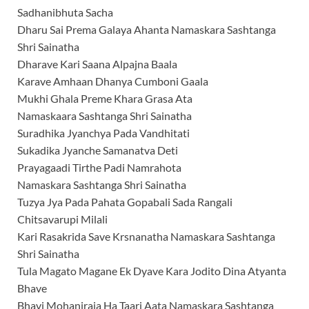
Sadhanibhuta Sacha
Dharu Sai Prema Galaya Ahanta Namaskara Sashtanga
Shri Sainatha
Dharave Kari Saana Alpajna Baala
Karave Amhaan Dhanya Cumboni Gaala
Mukhi Ghala Preme Khara Grasa Ata
Namaskaara Sashtanga Shri Sainatha
Suradhika Jyanchya Pada Vandhitati
Sukadika Jyanche Samanatva Deti
Prayagaadi Tirthe Padi Namrahota
Namaskara Sashtanga Shri Sainatha
Tuzya Jya Pada Pahata Gopabali Sada Rangali
Chitsavarupi Milali
Kari Rasakrida Save Krsnanatha Namaskara Sashtanga
Shri Sainatha
Tula Magato Magane Ek Dyave Kara Jodito Dina Atyanta
Bhave
Bhavi Mohaniraja Ha Taari Aata Namaskara Sashtanga