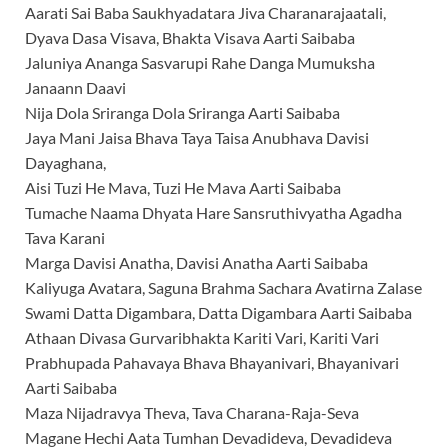
Aarati Sai Baba Saukhyadatara Jiva Charanarajaatali,
Dyava Dasa Visava, Bhakta Visava Aarti Saibaba
Jaluniya Ananga Sasvarupi Rahe Danga Mumuksha
Janaann Daavi
Nija Dola Sriranga Dola Sriranga Aarti Saibaba
Jaya Mani Jaisa Bhava Taya Taisa Anubhava Davisi
Dayaghana,
Aisi Tuzi He Mava, Tuzi He Mava Aarti Saibaba
Tumache Naama Dhyata Hare Sansruthivyatha Agadha
Tava Karani
Marga Davisi Anatha, Davisi Anatha Aarti Saibaba
Kaliyuga Avatara, Saguna Brahma Sachara Avatirna Zalase
Swami Datta Digambara, Datta Digambara Aarti Saibaba
Athaan Divasa Gurvaribhakta Kariti Vari, Kariti Vari
Prabhupada Pahavaya Bhava Bhayanivari, Bhayanivari
Aarti Saibaba
Maza Nijadravya Theva, Tava Charana-Raja-Seva
Magane Hechi Aata Tumhan Devadideva, Devadideva