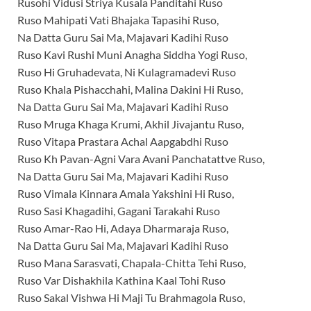
Rusohi Vidusi Striya Kusala Panditahi Ruso
Ruso Mahipati Vati Bhajaka Tapasihi Ruso,
Na Datta Guru Sai Ma, Majavari Kadihi Ruso
Ruso Kavi Rushi Muni Anagha Siddha Yogi Ruso,
Ruso Hi Gruhadevata, Ni Kulagramadevi Ruso
Ruso Khala Pishacchahi, Malina Dakini Hi Ruso,
Na Datta Guru Sai Ma, Majavari Kadihi Ruso
Ruso Mruga Khaga Krumi, Akhil Jivajantu Ruso,
Ruso Vitapa Prastara Achal Aapgabdhi Ruso
Ruso Kh Pavan-Agni Vara Avani Panchatattve Ruso,
Na Datta Guru Sai Ma, Majavari Kadihi Ruso
Ruso Vimala Kinnara Amala Yakshini Hi Ruso,
Ruso Sasi Khagadihi, Gagani Tarakahi Ruso
Ruso Amar-Rao Hi, Adaya Dharmaraja Ruso,
Na Datta Guru Sai Ma, Majavari Kadihi Ruso
Ruso Mana Sarasvati, Chapala-Chitta Tehi Ruso,
Ruso Var Dishakhila Kathina Kaal Tohi Ruso
Ruso Sakal Vishwa Hi Maji Tu Brahmagola Ruso,