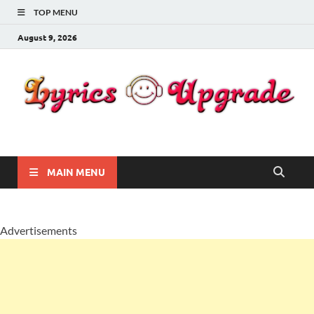
TOP MENU
August 9, 2026
Lyricsupgrade
songs Lyrics
MAIN MENU
Advertisements