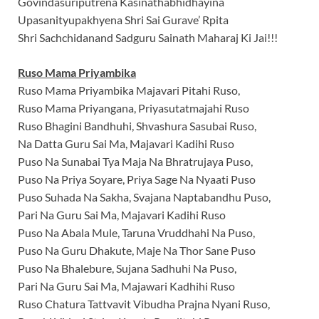
Govindasuriputrena Kasinathabhidhayina
Upasanityupakhyena Shri Sai Gurave’ Rpita
Shri Sachchidanand Sadguru Sainath Maharaj Ki Jai!!!
Ruso Mama Priyambika
Ruso Mama Priyambika Majavari Pitahi Ruso,
Ruso Mama Priyangana, Priyasutatmajahi Ruso
Ruso Bhagini Bandhuhi, Shvashura Sasubai Ruso,
Na Datta Guru Sai Ma, Majavari Kadihi Ruso
Puso Na Sunabai Tya Maja Na Bhratrujaya Puso,
Puso Na Priya Soyare, Priya Sage Na Nyaati Puso
Puso Suhada Na Sakha, Svajana Naptabandhu Puso,
Pari Na Guru Sai Ma, Majavari Kadihi Ruso
Puso Na Abala Mule, Taruna Vruddhahi Na Puso,
Puso Na Guru Dhakute, Maje Na Thor Sane Puso
Puso Na Bhalebure, Sujana Sadhuhi Na Puso,
Pari Na Guru Sai Ma, Majawari Kadhihi Ruso
Ruso Chatura Tattvavit Vibudha Prajna Nyani Ruso,