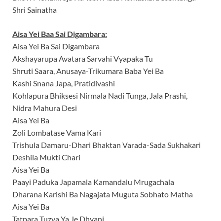
Shri Sainatha
Aisa Yei Baa Sai Digambara:
Aisa Yei Ba Sai Digambara
Akshayarupa Avatara Sarvahi Vyapaka Tu
Shruti Saara, Anusaya-Trikumara Baba Yei Ba
Kashi Snana Japa, Pratidivashi
Kohlapura Bhiksesi Nirmala Nadi Tunga, Jala Prashi,
Nidra Mahura Desi
Aisa Yei Ba
Zoli Lombatase Vama Kari
Trishula Damaru-Dhari Bhaktan Varada-Sada Sukhakari
Deshila Mukti Chari
Aisa Yei Ba
Paayi Paduka Japamala Kamandalu Mrugachala
Dharana Karishi Ba Nagajata Muguta Sobhato Matha
Aisa Yei Ba
Tatpara Tuzya Ya Je Dhyani