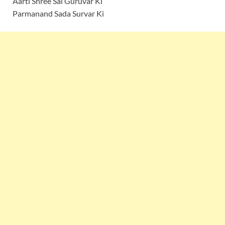
Aarti Shree Sai Guruvar Ki
Parmanand Sada Survar Ki