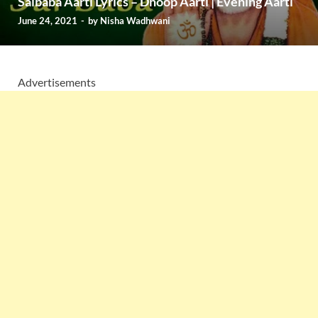
Saibaba Aarti Lyrics – Dhoop Aarti | Evening Aarti
June 24, 2021
-
by
Nisha Wadhwani
Advertisements