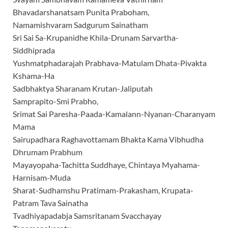
Bhavadarshanatsam Punita Praboham,
Namamishvaram Sadgurum Sainatham
Sri Sai Sa-Krupanidhe Khila-Drunam Sarvartha-
Siddhiprada
Yushmatphadarajah Prabhava-Matulam Dhata-Pivakta
Kshama-Ha
Sadbhaktya Sharanam Krutan-Jaliputah
Samprapito-Smi Prabho,
Srimat Sai Paresha-Paada-Kamalann-Nyanan-Charanyam
Mama
Sairupadhara Raghavottamam Bhakta Kama Vibhudha
Dhrumam Prabhum
Mayayopaha-Tachitta Suddhaye, Chintaya Myahama-
Harnisam-Muda
Sharat-Sudhamshu Pratimam-Prakasham, Krupata-
Patram Tava Sainatha
Tvadhiyapadabja Samsritanam Svacchayay