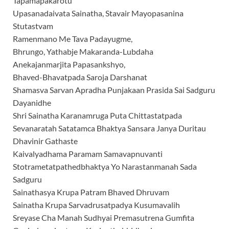
Tapamapakarotu
Upasanadaivata Sainatha, Stavair Mayopasanina
Stutastvam
Ramenmano Me Tava Padayugme,
Bhrungo, Yathabje Makaranda-Lubdaha
Anekajanmarjita Papasankshyo,
Bhaved-Bhavatpada Saroja Darshanat
Shamasva Sarvan Apradha Punjakaan Prasida Sai Sadguru
Dayanidhe
Shri Sainatha Karanamruga Puta Chittastatpada
Sevanaratah Satatamca Bhaktya Sansara Janya Duritau
Dhavinir Gathaste
Kaivalyadhama Paramam Samavapnuvanti
Stotrametatpathedbhaktya Yo Narastanmanah Sada
Sadguru
Sainathasya Krupa Patram Bhaved Dhruvam
Sainatha Krupa Sarvadrusatpadya Kusumavalih
Sreyase Cha Manah Sudhyai Premasutrena Gumfita