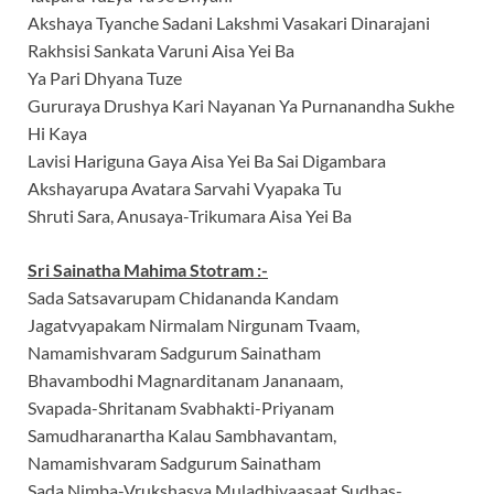
Akshaya Tyanche Sadani Lakshmi Vasakari Dinarajani
Rakhsisi Sankata Varuni Aisa Yei Ba
Ya Pari Dhyana Tuze
Gururaya Drushya Kari Nayanan Ya Purnanandha Sukhe
Hi Kaya
Lavisi Hariguna Gaya Aisa Yei Ba Sai Digambara
Akshayarupa Avatara Sarvahi Vyapaka Tu
Shruti Sara, Anusaya-Trikumara Aisa Yei Ba
Sri Sainatha Mahima Stotram :-
Sada Satsavarupam Chidananda Kandam
Jagatvyapakam Nirmalam Nirgunam Tvaam,
Namamishvaram Sadgurum Sainatham
Bhavambodhi Magnarditanam Jananaam,
Svapada-Shritanam Svabhakti-Priyanam
Samudharanartha Kalau Sambhavantam,
Namamishvaram Sadgurum Sainatham
Sada Nimba-Vrukshasya Muladhivaasaat Sudhas-