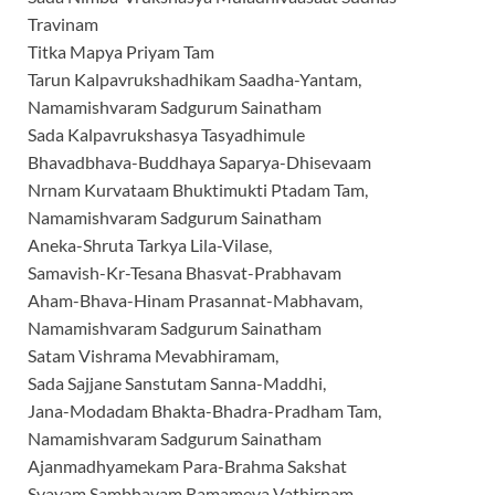
Travinam
Titka Mapya Priyam Tam
Tarun Kalpavrukshadhikam Saadha-Yantam,
Namamishvaram Sadgurum Sainatham
Sada Kalpavrukshasya Tasyadhimule
Bhavadbhava-Buddhaya Saparya-Dhisevaam
Nrnam Kurvataam Bhuktimukti Ptadam Tam,
Namamishvaram Sadgurum Sainatham
Aneka-Shruta Tarkya Lila-Vilase,
Samavish-Kr-Tesana Bhasvat-Prabhavam
Aham-Bhava-Hinam Prasannat-Mabhavam,
Namamishvaram Sadgurum Sainatham
Satam Vishrama Mevabhiramam,
Sada Sajjane Sanstutam Sanna-Maddhi,
Jana-Modadam Bhakta-Bhadra-Pradham Tam,
Namamishvaram Sadgurum Sainatham
Ajanmadhyamekam Para-Brahma Sakshat
Svayam Sambhavam Ramameva Vathirnam