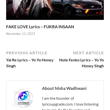
FAKE LOVE Lyrics – FUKRA INSAAN
November 13, 2023
PREVIOUS ARTICLE
NEXT ARTICLE
Yai Re Lyrics – Yo Yo Honey
Note Fenko Lyrics – Yo Yo
Singh
Honey Singh
About Nisha Wadhwani
I am the founder of
lyricsupgrade.com. I love listening
to music. As the founder and