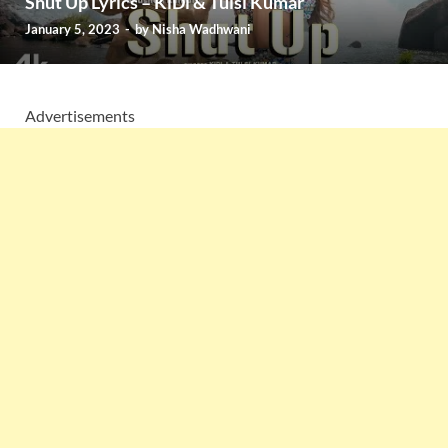
Shut Up Lyrics – KiDi & Tulsi Kumar
January 5, 2023
-
by
Nisha Wadhwani
Advertisements