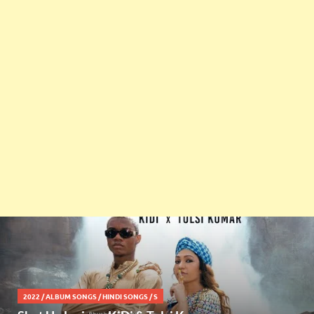
2022
/
ALBUM SONGS
/
HINDI SONGS
/
S