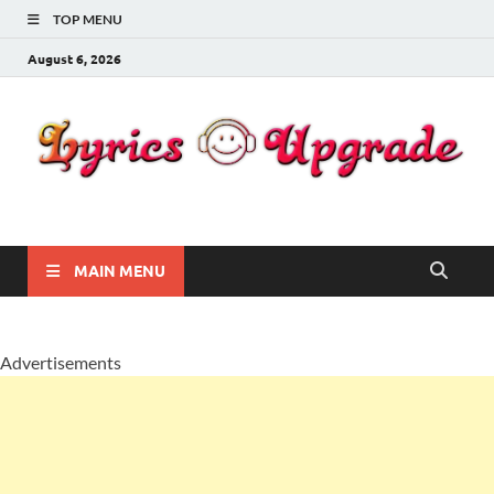
TOP MENU
August 6, 2026
Lyricsupgrade
songs Lyrics
MAIN MENU
Advertisements