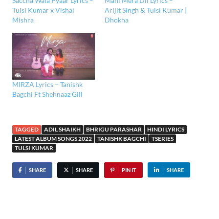
Saccha Wala Pyaar Lyrics –
Mahi Mera Dil Lyrics –
Tulsi Kumar x Vishal
Arijit Singh & Tulsi Kumar |
Mishra
Dhokha
MIRZA Lyrics – Tanishk
Bagchi Ft Shehnaaz Gill
TAGGED
ADIL SHAIKH
BHRIGU PARASHAR
HINDI LYRICS
LATEST ALBUM SONGS 2022
TANISHK BAGCHI
TSERIES
TULSI KUMAR
SHARE
SHARE
PIN IT
SHARE