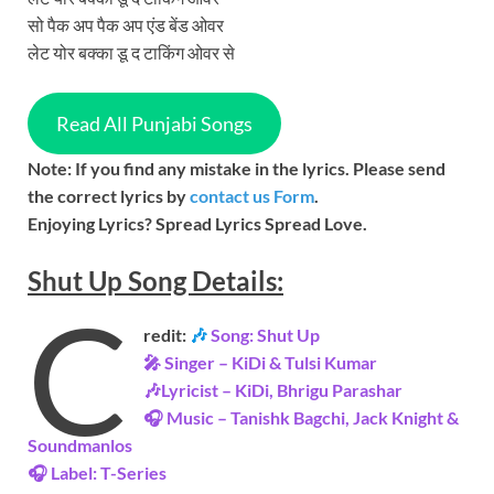
सो पैक अप पैक अप एंड बेंड ओवर
लेट योर बक्का डू द टाकिंग ओवर से
Read All Punjabi Songs
Note: If you find any mistake in the lyrics. Please send
the correct lyrics by
contact us Form
.
Enjoying Lyrics? Spread Lyrics Spread Love.
Shut Up
Song
Details:
C
redit:
🎶
Song: Shut Up
🎤 Singer – KiDi & Tulsi Kumar
🎶Lyricist – KiDi, Bhrigu Parashar
🎧 Music – Tanishk Bagchi, Jack Knight &
Soundmanlos
🎧 Label: T-Series