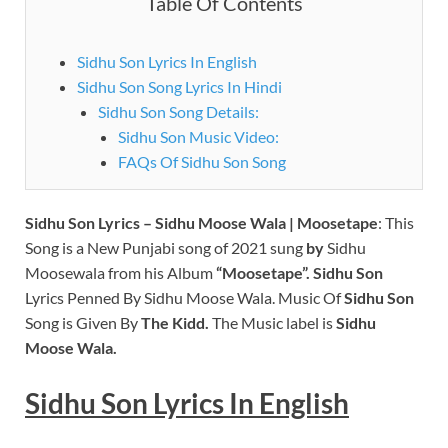
Table Of Contents
Sidhu Son Lyrics In English
Sidhu Son Song Lyrics In Hindi
Sidhu Son Song Details:
Sidhu Son Music Video:
FAQs Of Sidhu Son Song
Sidhu Son
Lyrics – Sidhu Moose Wala | Moosetape
: This
Song is a New Punjabi song of 2021 sung
by
Sidhu
Moosewala from his Album
“Moosetape”. Sidhu Son
Lyrics Penned By Sidhu Moose Wala. Music Of
Sidhu Son
Song is Given By
The Kidd.
The Music label is
Sidhu
Moose Wala.
Sidhu Son
Lyrics In English