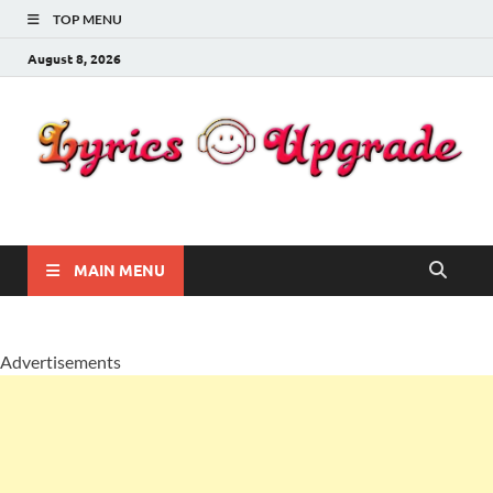
TOP MENU
August 8, 2026
Lyricsupgrade
songs Lyrics
MAIN MENU
Advertisements