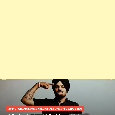
2021
/
PUNJABI SONGS
/
REGIONAL SONGS
/
S
/
WHATS HOT