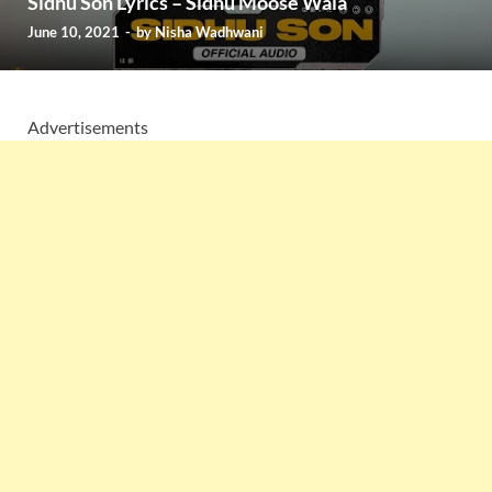
Sidhu Son Lyrics – Sidhu Moose Wala
June 10, 2021
-
by
Nisha Wadhwani
Advertisements