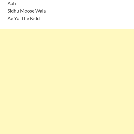
Aah
Sidhu Moose Wala
Ae Yo, The Kidd