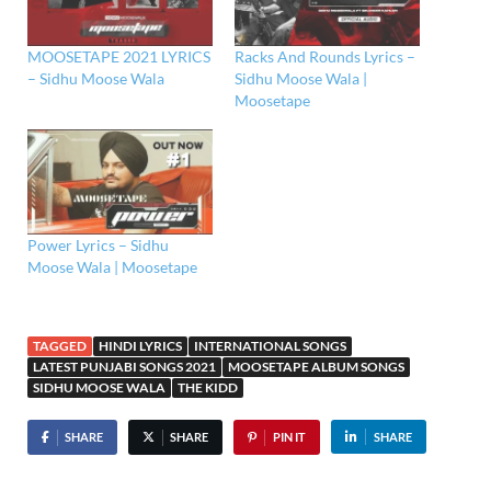
MOOSETAPE 2021 LYRICS
Racks And Rounds Lyrics –
– Sidhu Moose Wala
Sidhu Moose Wala |
Moosetape
Power Lyrics – Sidhu
Moose Wala | Moosetape
TAGGED
HINDI LYRICS
INTERNATIONAL SONGS
LATEST PUNJABI SONGS 2021
MOOSETAPE ALBUM SONGS
SIDHU MOOSE WALA
THE KIDD
SHARE
SHARE
PIN IT
SHARE