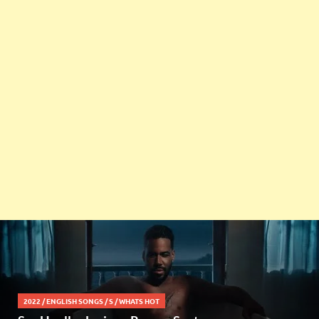
2022
/
ENGLISH SONGS
/
S
/
WHATS HOT