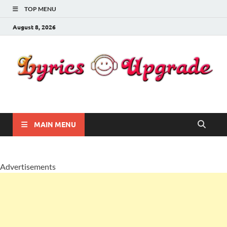
TOP MENU
August 8, 2026
Lyricsupgrade
songs Lyrics
MAIN MENU
Advertisements