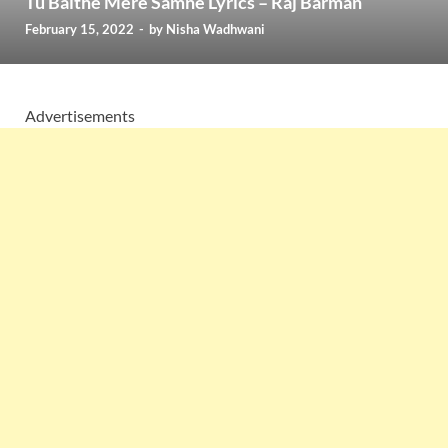
Tu Baithe Mere Samne Lyrics – Raj Barman
February 15, 2022
-
by
Nisha Wadhwani
Advertisements