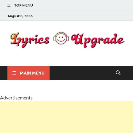
TOP MENU
August 8, 2026
Lyricsupgrade
songs Lyrics
MAIN MENU
Advertisements