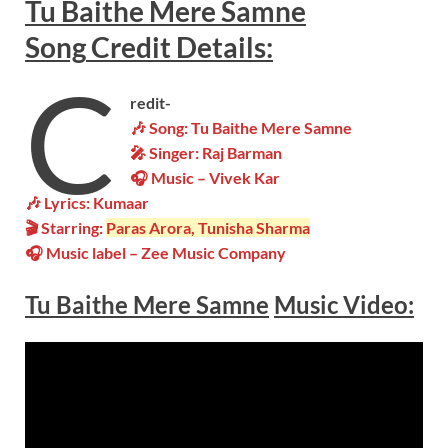
Tu Baithe Mere Samne
Song
Credit Details:
C
redit-
🎶 Song: Tu Baithe Mere Samne
🎤 Singer: Raj Barman
🎧 Music – Vivek Kar
🎶 Lyrics: Kumaar
🎬 Starring:
Paras Arora, Tunisha Sharma
🎧 Music label – Zee Music Company
Tu Baithe Mere Samne
Music Video: