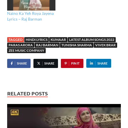
Naino Ka Yeh Roya Jayena
Lyrics – Raj Barman
TAGGED
HINDI LYRICS
KUMAAR
LATEST ALBUM SONGS 2022
PARAS ARORA
RAJ BARMAN
TUNISHA SHARMA
VIVEK BRAR
ZEE MUSIC COMPANY
SHARE
SHARE
PIN IT
SHARE
RELATED POSTS