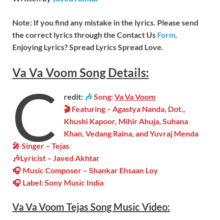
Note: If you find any mistake in the lyrics. Please send
the correct lyrics through the Contact Us
Form
.
Enjoying Lyrics? Spread Lyrics Spread Love.
Va Va Voom
Song
Details:
C
redit:
🎶
Song:
Va Va Voom
🎬 Featuring –
Agastya Nanda, Dot.,
Khushi Kapoor, Mihir Ahuja, Suhana
Khan, Vedang Raina, and Yuvraj Menda
🎤 Singer – Tejas
🎶Lyricist – Javed Akhtar
🎧 Music Composer –
Shankar Ehsaan Loy
🎧 Label:
Sony Music India
Va Va Voom Tejas Song Music
Video
: