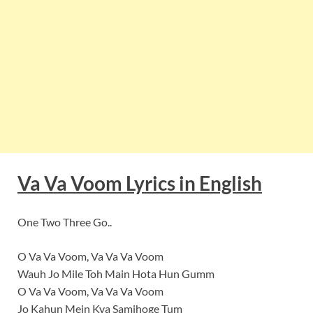
Va Va Voom Lyrics in English
One Two Three Go..
O Va Va Voom, Va Va Va Voom
Wauh Jo Mile Toh Main Hota Hun Gumm
O Va Va Voom, Va Va Va Voom
Jo Kahun Mein Kya Samjhoge Tum