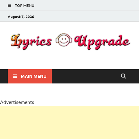
TOP MENU
August 7, 2026
Lyricsupgrade
songs Lyrics
MAIN MENU
Advertisements