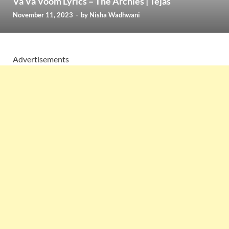
Va Va Voom Lyrics – The Archies | Tejas
November 11, 2023
-
by
Nisha Wadhwani
Advertisements