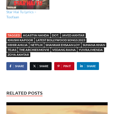
Star Hai Tu Lyrics –
Toofaan
TAGGED
AGASTYA NANDA
DOT.
JAVED AKHTAR
KHUSHI KAPOOR
LATEST BOLLYWOOD SONGS 2023
MIHIR AHUJA
NETFLIX
SHANKAR EHSAAN LOY
SUHANA KHAN
TEJAS
THE ARCHIES MOVIE
VEDANG RAINA
YUVRAJ MENDA
ZOYA AKHTAR
SHARE
SHARE
PIN IT
SHARE
RELATED POSTS