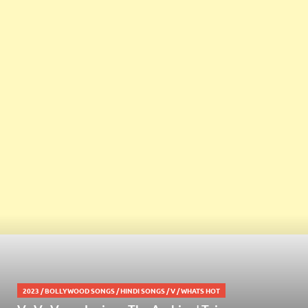
2023
/
BOLLYWOOD SONGS
/
HINDI SONGS
/
V
/
WHATS HOT