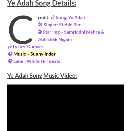
Ye Adah
Song
Details:
C
redit:
🎶 Song: Ye Adah
🎤 Singer: Stebin Ben
🎬 Starring – Samriddhi Mehra &
Abhishek Nigam
🎶 Lyrics: Kumaar
🎧
Music – Sunny Inder
🎧 Label: White Hill Beats
Ye Adah Song Music
Video
: