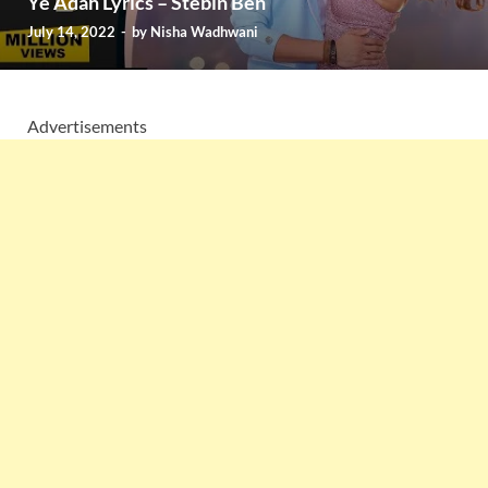
Ye Adah Lyrics – Stebin Ben
July 14, 2022
-
by
Nisha Wadhwani
Advertisements