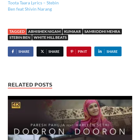
Toota Taara Lyrics – Stebin
Ben feat Shivin Narang
TAGGED
ABHISHEK NIGAM
KUMAAR
SAMRIDDHI MEHRA
STEBIN BEN
WHITE HILL BEATS
SHARE
SHARE
PIN IT
SHARE
RELATED POSTS