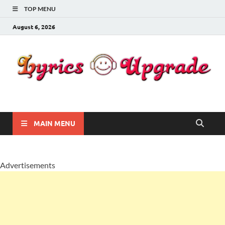
TOP MENU
August 6, 2026
Lyricsupgrade
songs Lyrics
MAIN MENU
Advertisements