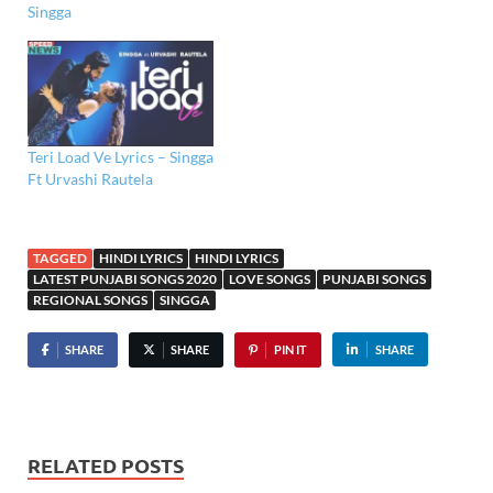
Singga
Teri Load Ve Lyrics – Singga
Ft Urvashi Rautela
TAGGED
HINDI LYRICS
HINDI LYRICS
LATEST PUNJABI SONGS 2020
LOVE SONGS
PUNJABI SONGS
REGIONAL SONGS
SINGGA
SHARE
SHARE
PIN IT
SHARE
RELATED POSTS