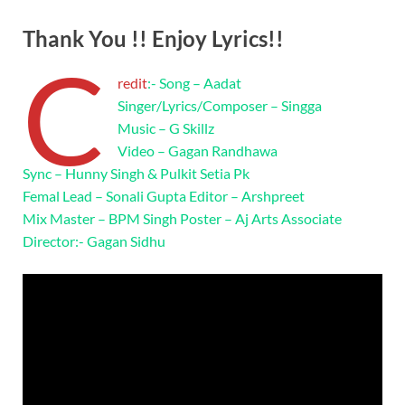
Thank You !! Enjoy Lyrics!!
C
redit
:- Song – Aadat
Singer/Lyrics/Composer – Singga
Music – G Skillz
Video – Gagan Randhawa
Sync – Hunny Singh & Pulkit Setia Pk
Femal Lead – Sonali Gupta Editor – Arshpreet
Mix Master – BPM Singh Poster – Aj Arts Associate
Director:- Gagan Sidhu