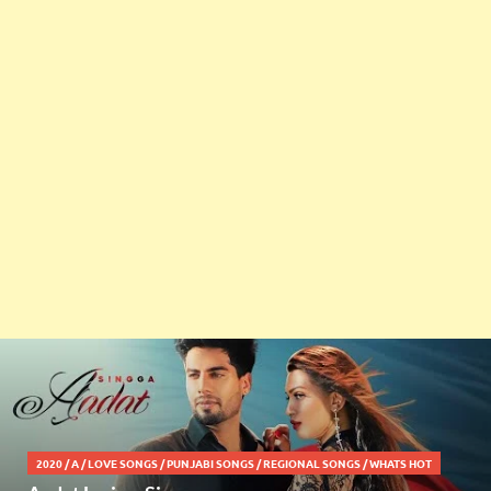
2020
/
A
/
LOVE SONGS
/
PUNJABI SONGS
/
REGIONAL SONGS
/
WHATS HOT