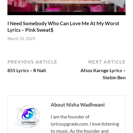
I Need Somebody Who Can Love Me At My Worst
Lyrics – Pink Sweat$
March 10, 2023
PREVIOUS ARTICLE
NEXT ARTICLE
855 Lyrics – R Nait
Afsos Karoge Lyrics –
Stebin Ben
About Nisha Wadhwani
I am the founder of
lyricsupgrade.com. I love listening
to music. As the founder and