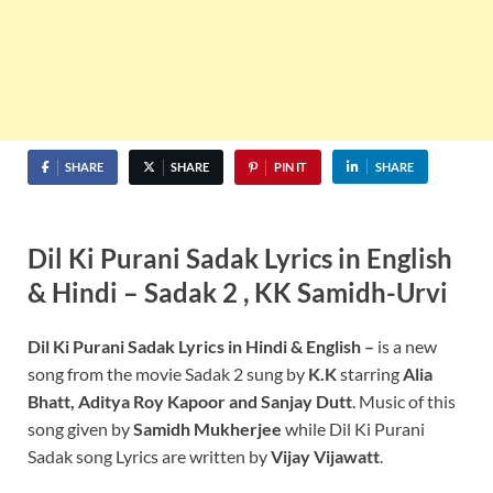
SHARE
SHARE
PIN IT
SHARE
Dil Ki Purani Sadak Lyrics in English
& Hindi – Sadak 2 , KK Samidh-Urvi
Dil Ki Purani Sadak Lyrics in Hindi & English –
is a new
song from the movie Sadak 2 sung by
K.K
starring
Alia
Bhatt, Aditya Roy Kapoor and Sanjay Dutt
. Music of this
song given by
Samidh Mukherjee
while Dil Ki Purani
Sadak song Lyrics are written by
Vijay Vijawatt
.