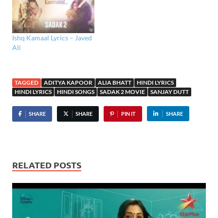
Ishq Kamaal Lyrics – Javed
Ali
TAGGED
ADITYA KAPOOR
ALIA BHATT
HINDI LYRICS
HINDI LYRICS
HINDI SONGS
SADAK 2 MOVIE
SANJAY DUTT
SHARE
SHARE
PIN IT
SHARE
RELATED POSTS