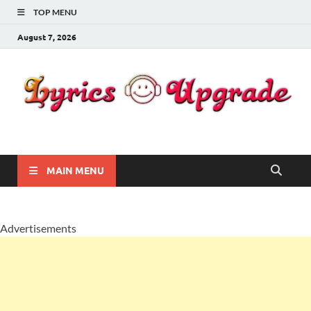
TOP MENU
August 7, 2026
Lyricsupgrade
songs Lyrics
MAIN MENU
Advertisements