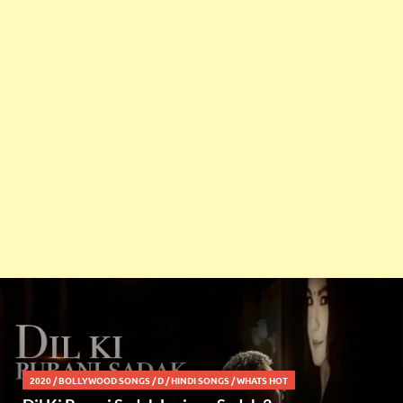
2020
/
BOLLYWOOD SONGS
/
D
/
HINDI SONGS
/
WHATS HOT