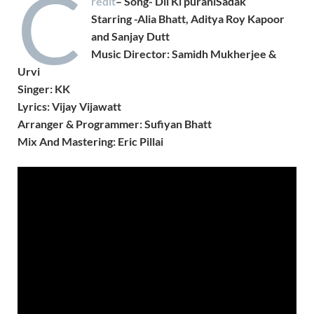
C
redit
– Song- Dil Ki puraniSadak
Starring -Alia Bhatt, Aditya Roy Kapoor
and Sanjay Dutt
Music Director: Samidh Mukherjee &
Urvi
Singer: KK
Lyrics: Vijay Vijawatt
Arranger & Programmer: Sufiyan Bhatt
Mix And Mastering: Eric Pillai