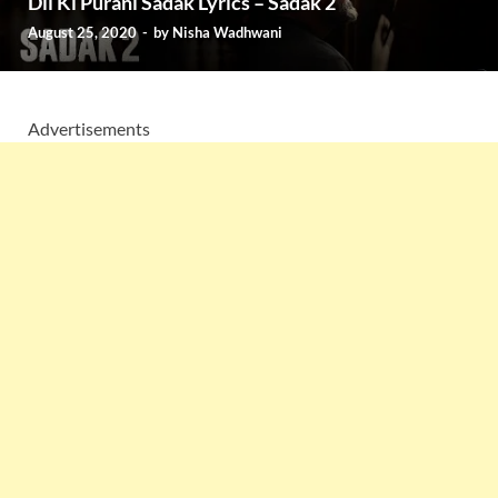
Dil Ki Purani Sadak Lyrics – Sadak 2
August 25, 2020
-
by
Nisha Wadhwani
Advertisements