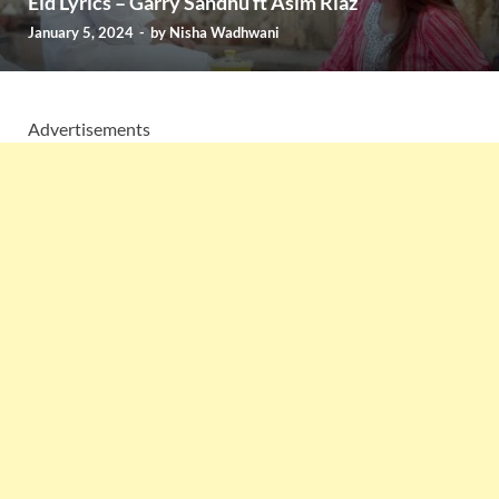
Eid Lyrics – Garry Sandhu ft Asim Riaz
January 5, 2024
-
by
Nisha Wadhwani
Advertisements