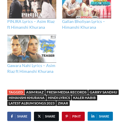
PINJRA Lyrics – Asim Riaz
Gallan Bholiyan Lyrics –
ft Himanshi Khurana
Himanshi Khurana
Gawara Nahi Lyrics – Asim
Riaz ft Himanshi Khurana
TAGGED
ASIM RIAZ
FRESH MEDIA RECORDS
GARRY SANDHU
HIMANSHI KHURANA
HINDI LYRICS
KALER HABIB
LATEST ALBUM SONGS 2023
ZIKAR
SHARE
SHARE
PIN IT
SHARE