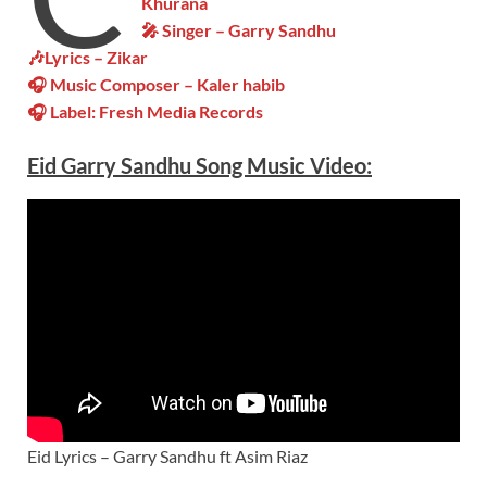
Khurana
🎤 Singer – Garry Sandhu
🎶Lyrics – Zikar
🎧 Music Composer – Kaler habib
🎧 Label: Fresh Media Records
Eid Garry Sandhu Song Music
Video
:
Eid Lyrics – Garry Sandhu ft Asim Riaz