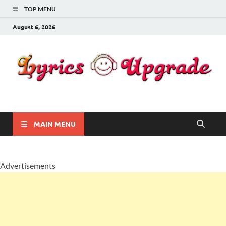
TOP MENU
August 6, 2026
Lyricsupgrade
songs Lyrics
MAIN MENU
Advertisements