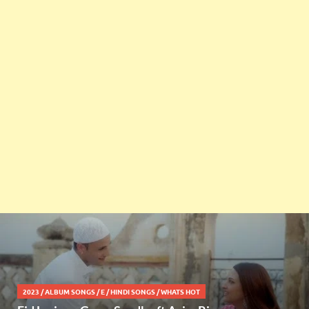
2023
/
ALBUM SONGS
/
E
/
HINDI SONGS
/
WHATS HOT