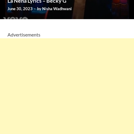
La Nena Lyrics – Becky G
June 30, 2023
-
by
Nisha Wadhwani
Advertisements