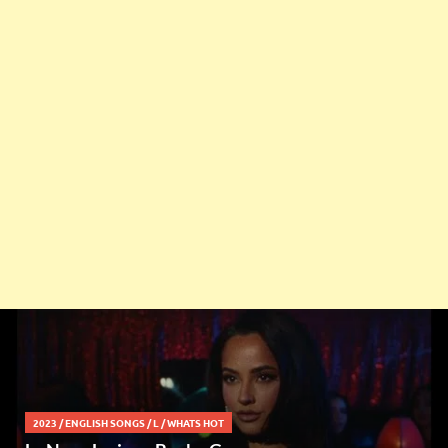
2023
/
ENGLISH SONGS
/
L
/
WHATS HOT