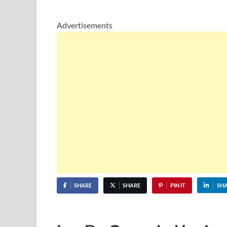
Advertisements
SHARE
SHARE
PIN IT
SH