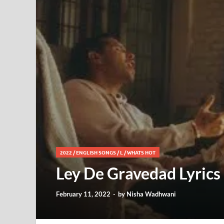
2022
/
ENGLISH SONGS
/
L
/
WHATS HOT
Ley De Gravedad Lyrics 
February 11, 2022
-
by
Nisha Wadhwani