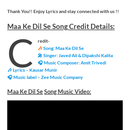
Thank You!! Enjoy Lyrics and stay connected with us !!
Maa Ke Dil Se
Song
Credit Details:
C
redit-
🎶
Song: Maa Ke Dil Se
🎤 Singer: Javed Ali & Dipakshi Kalita
🎧 Music Composer: Amit Trivedi
🎶 Lyrics – Kausar Munir
🎧 Music label – Zee Music Company
Maa Ke Dil Se
Song Music Video: