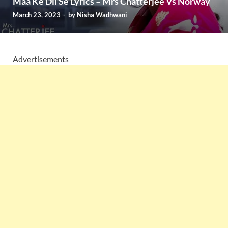
Maa Ke Dil Se Lyrics – Mrs Chatterjee Vs Norway
March 23, 2023
-
by
Nisha Wadhwani
Advertisements