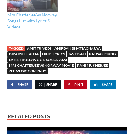
Mrs Chatterjee Vs Norway
Songs List with Lyrics &
Videos
TAGGED
AMIT TRIVEDI
ANIRBAN BHATTACHARYA
DIPAKSHI KALITA
HINDI LYRICS
JAVED ALI
KAUSAR MUNIR
LATEST BOLLYWOOD SONGS 2023
MRS CHATTERJEE VS NORWAY MOVIE
RANI MUKHERJEE
ZEE MUSIC COMPANY
SHARE
SHARE
PIN IT
SHARE
RELATED POSTS