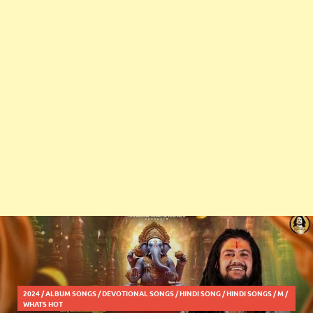
2024
/
ALBUM SONGS
/
DEVOTIONAL SONGS
/
HINDI SONG
/
HINDI SONGS
/
M
/
WHATS HOT