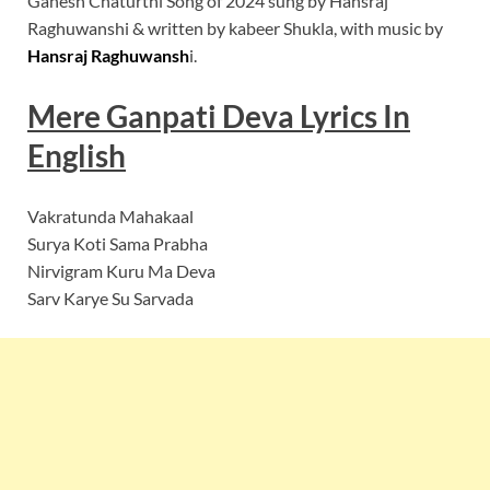
Ganesh Chaturthi Song of 2024 sung by Hansraj
Raghuwanshi & written by kabeer Shukla, with music by
Hansraj Raghuwansh
i.
Mere Ganpati Deva Lyrics In
English
Vakratunda Mahakaal
Surya Koti Sama Prabha
Nirvigram Kuru Ma Deva
Sarv Karye Su Sarvada