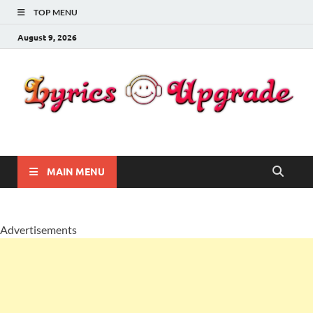
TOP MENU
August 9, 2026
Lyricsupgrade
songs Lyrics
MAIN MENU
Advertisements