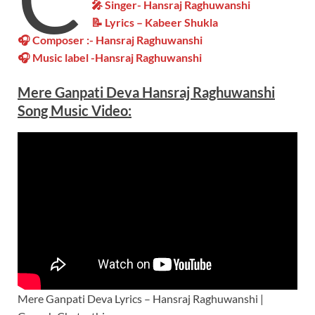
🎤 Singer- Hansraj Raghuwanshi
📝 Lyrics – Kabeer Shukla
🎧 Composer :- Hansraj Raghuwanshi
🎧 Music label -Hansraj Raghuwanshi
Mere Ganpati Deva Hansraj Raghuwanshi
S
ong
Music Video:
Mere Ganpati Deva Lyrics – Hansraj Raghuwanshi |