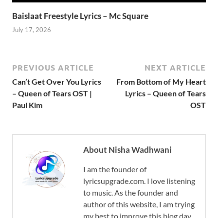
Baislaat Freestyle Lyrics – Mc Square
July 17, 2026
PREVIOUS ARTICLE
NEXT ARTICLE
Can’t Get Over You Lyrics
From Bottom of My Heart
– Queen of Tears OST |
Lyrics – Queen of Tears
Paul Kim
OST
About Nisha Wadhwani
I am the founder of
lyricsupgrade.com. I love listening
to music. As the founder and
author of this website, I am trying
my best to improve this blog day