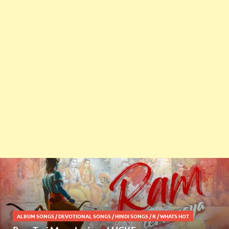
ALBUM SONGS
/
DEVOTIONAL SONGS
/
HINDI SONGS
/
R
/
WHATS HOT