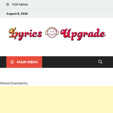
TOP MENU
August 8, 2026
Lyricsupgrade
songs Lyrics
MAIN MENU
Advertisements