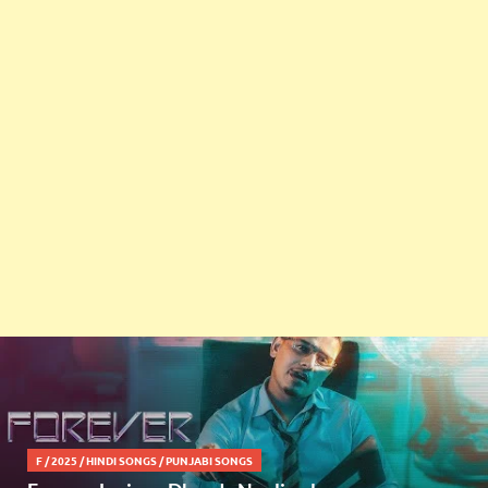
F
/
2025
/
HINDI SONGS
/
PUNJABI SONGS